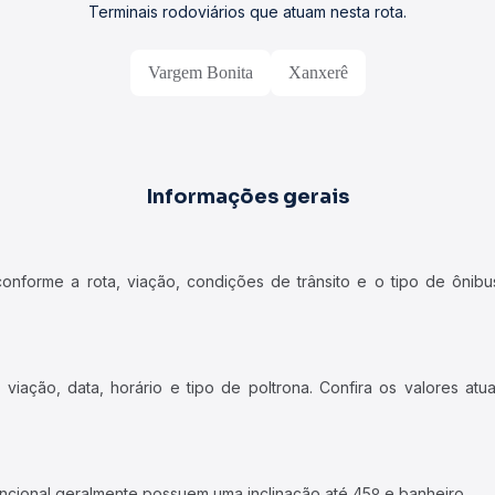
Terminais rodoviários que atuam nesta rota.
Vargem Bonita
Xanxerê
Informações gerais
forme a rota, viação, condições de trânsito e o tipo de ônibus
iação, data, horário e tipo de poltrona. Confira os valores at
ncional geralmente possuem uma inclinação até 45º e banheiro.