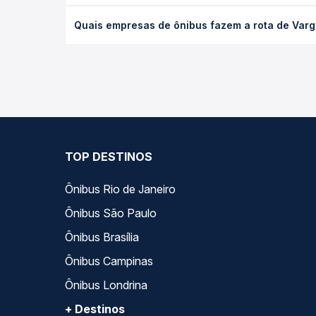
O preço da passagem de ônibus de Vargem Bonita, 
Quais empresas de ônibus fazem a rota de Var
poltrona e a antecedência da compra. Na Quero Pa
As viações Reunidas operam o trecho de Vargem B
todas as opções — empresas, horários, tipos de se
TOP DESTINOS
Ônibus Rio de Janeiro
Ônibus São Paulo
Ônibus Brasília
Ônibus Campinas
Ônibus Londrina
+ Destinos