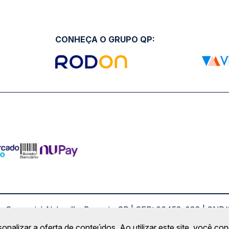
CONHEÇA O GRUPO QP:
ro Comercial Alphaville, Barueri - SP | CEP: 06453-038 | C
Copyright 2026 © QueroPassagem.com.br
sonalizar a oferta de conteúdos. Ao utilizar este site, você c