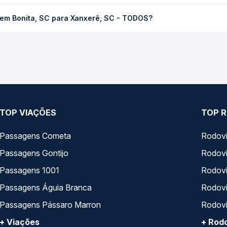
SC para Xanxerê, SC - TODOS custa em média R$ 37,06 e varia con
gem Bonita, SC para Xanxerê, SC - TODOS?
ssagem você compara os preços de todas as viações em tempo real 
onita, SC para Xanxerê, SC - TODOS, com horários variados ao l
rviço e preços — em um só lugar e escolhe a que melhor se encaix
TOP VIAÇÕES
TOP R
Passagens Cometa
Rodovi
Passagens Gontijo
Rodovi
Passagens 1001
Rodoviá
Passagens Águia Branca
Rodoviá
Passagens Pássaro Marron
Rodovi
+ Viações
+ Rodo