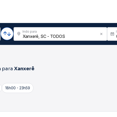
Indo para
a
para
Xanxerê
18h00 - 23h59