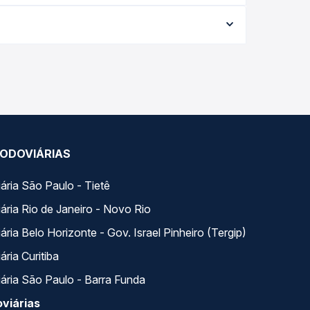
forme a data da viagem, a empresa, o tipo de
e garante a melhor oferta para o seu roteiro.
ongo do dia. Na Quero Passagem você compara
a na sua viagem.
ODOVIÁRIAS
ária São Paulo - Tietê
ária Rio de Janeiro - Novo Rio
ria Belo Horizonte - Gov. Israel Pinheiro (Tergip)
ria Curitiba
ária São Paulo - Barra Funda
viárias