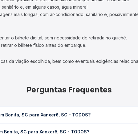
 sanitário e, em alguns casos, água mineral.
viagens mais longas, com ar-condicionado, sanitário e, possivelmente
tar o bilhete digital, sem necessidade de retirada no guichê.
etirar o bilhete físico antes do embarque.
icas da viação escolhida, bem como eventuais exigências relaciona
Perguntas Frequentes
em Bonita, SC para Xanxerê, SC - TODOS?
xerê, SC - TODOS leva em média 1h 30min, podendo variar conforme
em Bonita, SC para Xanxerê, SC - TODOS?
 Quero Passagem você consulta os horários disponíveis e vê a dur