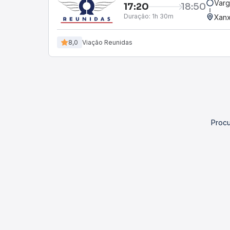
Varg
17:20
18:50
Duração:
1h 30m
Xanx
8,0
Viação Reunidas
Procu