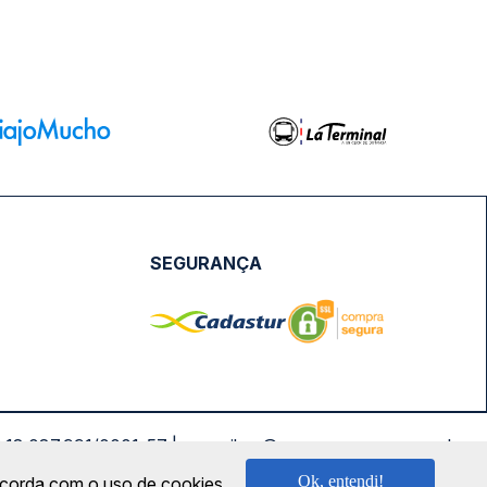
SEGURANÇA
NPJ: 18.087.991/0001-57 | saconibus@queropassagem.com.br
Ok, entendi!
oncorda com o uso de cookies.