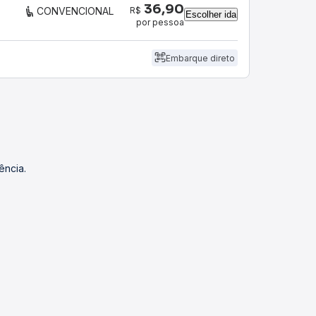
36,90
R$
CONVENCIONAL
Escolher ida
por pessoa
Embarque direto
ência.