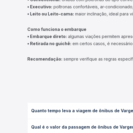
• Executivo:
poltronas confortáveis, ar-condicionado,
• Leito ou Leito-cama:
maior inclinação, ideal para 
Como funciona o embarque
• Embarque direto:
algumas viações permitem apresen
• Retirada no guichê:
em certos casos, é necessário r
Recomendação:
sempre verifique as regras específ
Quanto tempo leva a viagem de ônibus de Varg
A viagem de ônibus de Vargem Bonita, SC para Xan
Qual é o valor da passagem de ônibus de Varg
executivo ou leito) e as condições de tráfego. Na