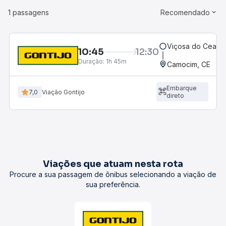
1 passagens
Recomendado
Viçosa do Ceará,
10:45
12:30
Duração:
1h 45m
Camocim, CE
Embarque
7,0
Viação Gontijo
direto
Viações que atuam nesta rota
Procure a sua passagem de ônibus selecionando a viação de
sua preferência.