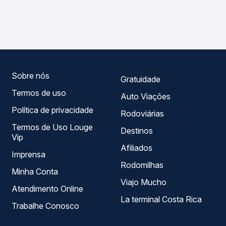
As viações Gontijo operam o trecho de Viçosa do Ceará,
Passagem você compara os preços de todas as viações
CE para Camocim, CE - TODOS, com horários variados ao
em tempo real e garante a melhor oferta para o seu
longo do dia. Na Quero Passagem você compara todas as
roteiro.
opções — empresas, horários, tipos de serviço e preços
— em um só lugar e escolhe a que melhor se encaixa na
sua viagem.
Sobre nós
Gratuidade
Termos de uso
Auto Viações
Política de privacidade
Rodoviárias
Termos de Uso Louge
Destinos
Vip
Afiliados
Imprensa
Rodomilhas
Minha Conta
Viajo Mucho
Atendimento Online
La terminal Costa Rica
Trabalhe Conosco