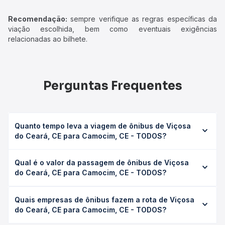
Recomendação:
sempre verifique as regras específicas da
viação escolhida, bem como eventuais exigências
relacionadas ao bilhete.
Perguntas Frequentes
Quanto tempo leva a viagem de ônibus de Viçosa
do Ceará, CE para Camocim, CE - TODOS?
A viagem de ônibus de Viçosa do Ceará, CE para
Qual é o valor da passagem de ônibus de Viçosa
Camocim, CE - TODOS leva em média 1h 45min, podendo
do Ceará, CE para Camocim, CE - TODOS?
variar conforme a viação, o tipo de serviço (convencional,
executivo ou leito) e as condições de tráfego. Na Quero
O preço da passagem de ônibus de Viçosa do Ceará, CE
Passagem você consulta os horários disponíveis e vê a
Quais empresas de ônibus fazem a rota de Viçosa
para Camocim, CE - TODOS custa em média R$ 22,40 e
duração exata de cada opção na data desejada.
do Ceará, CE para Camocim, CE - TODOS?
varia conforme a data da viagem, a empresa, o tipo de
poltrona e a antecedência da compra. Na Quero