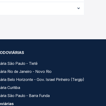
e varia conforme a data da viagem, a empresa, o
po real e garante a melhor oferta para o seu
variados ao longo do dia. Na Quero Passagem você
se encaixa na sua viagem.
ODOVIÁRIAS
ária São Paulo - Tietê
ária Rio de Janeiro - Novo Rio
ria Belo Horizonte - Gov. Israel Pinheiro (Tergip)
ria Curitiba
ária São Paulo - Barra Funda
viárias