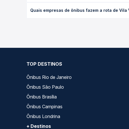
desejada.
O preço da passagem de ônibus de Vila Velha, ES -
Quais empresas de ônibus fazem a rota de Vila 
tipo de poltrona e a antecedência da compra. Na 
roteiro.
As viações Águia Branca operam o trecho de Vila V
compara todas as opções — empresas, horários, ti
TOP DESTINOS
Ônibus Rio de Janeiro
Ônibus São Paulo
Ônibus Brasília
Ônibus Campinas
Ônibus Londrina
+ Destinos