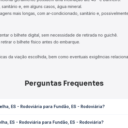
 sanitário e, em alguns casos, água mineral.
viagens mais longas, com ar-condicionado, sanitário e, possivelmente
tar o bilhete digital, sem necessidade de retirada no guichê.
etirar o bilhete físico antes do embarque.
icas da viação escolhida, bem como eventuais exigências relaciona
Perguntas Frequentes
elha, ES - Rodoviária para Fundão, ES - Rodoviária?
para Fundão, ES - Rodoviária leva em média 2h 15min, podendo varia
lha, ES - Rodoviária para Fundão, ES - Rodoviária?
 de tráfego. Na Quero Passagem você consulta os horários disponív