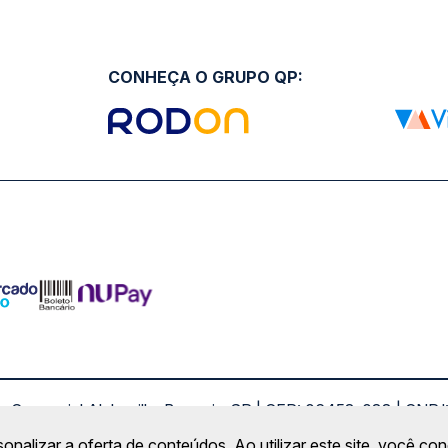
CONHEÇA O GRUPO QP:
ro Comercial Alphaville, Barueri - SP | CEP: 06453-038 | C
Copyright 2026 © QueroPassagem.com.br
sonalizar a oferta de conteúdos. Ao utilizar este site, você c