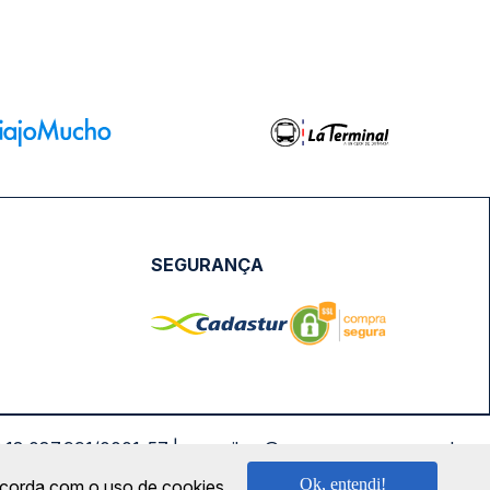
SEGURANÇA
NPJ: 18.087.991/0001-57 | saconibus@queropassagem.com.br
Ok, entendi!
oncorda com o uso de cookies.