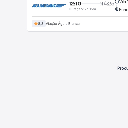
Vila
12:10
14:25
Duração:
2h 15m
Fund
8,3
Viação Águia Branca
Procu