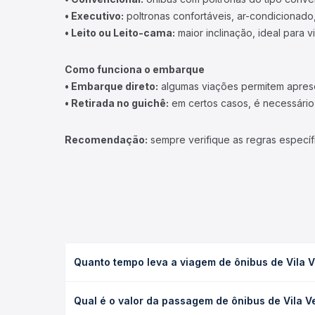
• Executivo:
poltronas confortáveis, ar-condicionado,
• Leito ou Leito-cama:
maior inclinação, ideal para 
Como funciona o embarque
• Embarque direto:
algumas viações permitem apresen
• Retirada no guichê:
em certos casos, é necessário r
Recomendação:
sempre verifique as regras específ
Quanto tempo leva a viagem de ônibus de Vila V
A viagem de ônibus de Vila Velha, ES - Rodoviária 
Qual é o valor da passagem de ônibus de Vila Ve
(convencional, executivo ou leito) e as condições