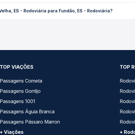
 Rodoviária para Fundão, ES - Rodoviária custa em média R$ 41,99 
Velha, ES - Rodoviária para Fundão, ES - Rodoviária?
Quero Passagem você compara os preços de todas as viações em tem
elha, ES - Rodoviária para Fundão, ES - Rodoviária, com horários 
pos de serviço e preços — em um só lugar e escolhe a que melhor 
TOP VIAÇÕES
TOP R
Passagens Cometa
Rodovi
Passagens Gontijo
Rodovi
Passagens 1001
Rodoviá
Passagens Águia Branca
Rodoviá
Passagens Pássaro Marron
Rodovi
+ Viações
+ Rodo