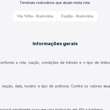
Terminais rodoviários que atuam nesta rota.
Vila Velha - Rodoviária
Fundão - Rodoviária
Informações gerais
forme a rota, viação, condições de trânsito e o tipo de ônibus
iação, data, horário e tipo de poltrona. Confira os valores at
ncional geralmente possuem uma inclinação até 45º e banheiro.