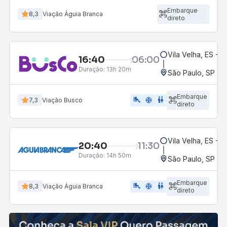
Embarque
8,3
Viação Águia Branca
direto
Vila Velha, ES - R
16:40
06:00
Duração:
13h 20m
São Paulo, SP - R
Embarque
airline_seat_legroom_extra
ac_unit
wc
7,3
Viação Busco
direto
Vila Velha, ES - R
20:40
11:30
Duração:
14h 50m
São Paulo, SP - R
Embarque
airline_seat_legroom_extra
ac_unit
wc
8,3
Viação Águia Branca
direto