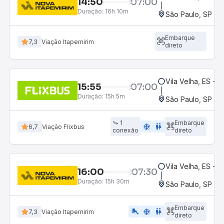
14:50
07:00
Duração:
16h 10m
São Paulo, SP - R
Embarque
7,3
Viação Itapemirim
direto
Vila Velha, ES - R
15:55
07:00
Duração:
15h 5m
São Paulo, SP - R
1
Embarque
ac_unit
wc
6,7
Viação Flixbus
conexão
direto
Vila Velha, ES - R
16:00
07:30
Duração:
15h 30m
São Paulo, SP - R
Embarque
airline_seat_legroom_extra
ac_unit
WC
7,3
Viação Itapemirim
direto