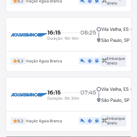
airline_seat_legroom_extra
ac_unit
WC
8,3
Viação Águia Branca
direto
Vila Velha, ES - R
16:15
08:25
Duração:
16h 10m
São Paulo, SP - 
Embarque
airline_seat_legroom_extra
ac_unit
wc
8,3
Viação Águia Branca
direto
Vila Velha, ES - R
16:15
07:45
Duração:
15h 30m
São Paulo, SP - R
Embarque
airline_seat_legroom_extra
ac_unit
wc
8,3
Viação Águia Branca
direto