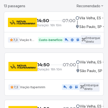
13 passagens
Recomendado
Vila Velha, ES - R
14:50
07:00
Duração:
16h 10m
São Paulo, SP - R
Embarque
airline_seat_legroom_extra
ac_unit
WC
7,3
Viação Itapemirim
Custo-benefício
direto
Vila Velha, ES - R
14:50
07:00
Duração:
16h 10m
São Paulo, SP - R
Embarque
airline_seat_legroom_extra
ac_unit
wc
7,3
Viação Itapemirim
direto
Vila Velha, ES - R