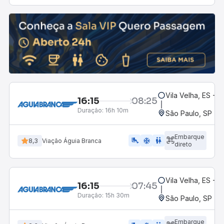
Vila Velha, ES - R
16:15
08:25
Duração:
16h 10m
São Paulo, SP - 
Embarque
airline_seat_legroom_extra
ac_unit
WC
8,3
Viação Águia Branca
direto
Vila Velha, ES - R
16:15
07:45
Duração:
15h 30m
São Paulo, SP - R
Embarque