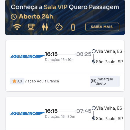
Vila Velha, ES - R
16:15
08:25
Duração:
16h 10m
São Paulo, SP - 
Embarque
8,3
Viação Águia Branca
direto
Vila Velha, ES - R
16:15
07:45
Duração:
15h 30m
São Paulo, SP - R