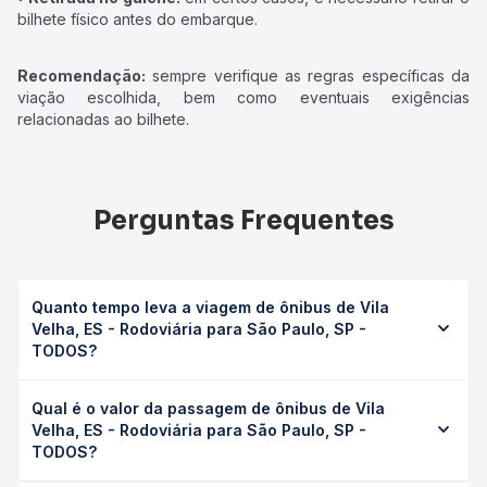
bilhete físico antes do embarque.
Recomendação:
sempre verifique as regras específicas da
viação escolhida, bem como eventuais exigências
relacionadas ao bilhete.
Perguntas Frequentes
Quanto tempo leva a viagem de ônibus de Vila
Velha, ES - Rodoviária para São Paulo, SP -
TODOS?
A viagem de ônibus de Vila Velha, ES - Rodoviária para
Qual é o valor da passagem de ônibus de Vila
São Paulo, SP - TODOS leva em média 15h 20min,
Velha, ES - Rodoviária para São Paulo, SP -
podendo variar conforme a viação, o tipo de serviço
TODOS?
(convencional, executivo ou leito) e as condições de
tráfego. Na Quero Passagem você consulta os horários