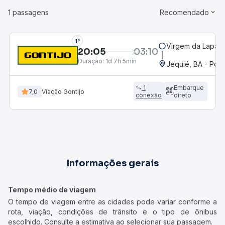
1 passagens
Recomendado
1°
Virgem da Lapa,
20:05
03:10
Duração:
1d 7h 5min
Jequié, BA - Pon
1
Embarque
7,0
Viação Gontijo
conexão
direto
Informações gerais
Tempo médio de viagem
O tempo de viagem entre as cidades pode variar conforme a
rota, viação, condições de trânsito e o tipo de ônibus
escolhido. Consulte a estimativa ao selecionar sua passagem.