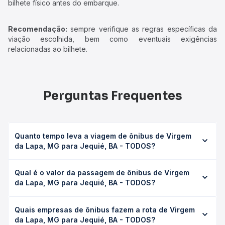
bilhete físico antes do embarque.
Recomendação:
sempre verifique as regras específicas da
viação escolhida, bem como eventuais exigências
relacionadas ao bilhete.
Perguntas Frequentes
Quanto tempo leva a viagem de ônibus de Virgem
da Lapa, MG para Jequié, BA - TODOS?
A viagem de ônibus de Virgem da Lapa, MG para Jequié,
Qual é o valor da passagem de ônibus de Virgem
BA - TODOS leva em média 0 horas, podendo variar
da Lapa, MG para Jequié, BA - TODOS?
conforme a viação, o tipo de serviço (convencional,
executivo ou leito) e as condições de tráfego. Na Quero
O preço da passagem de ônibus de Virgem da Lapa, MG
Passagem você consulta os horários disponíveis e vê a
Quais empresas de ônibus fazem a rota de Virgem
para Jequié, BA - TODOS custa em média não identificado
duração exata de cada opção na data desejada.
da Lapa, MG para Jequié, BA - TODOS?
e varia conforme a data da viagem, a empresa, o tipo de