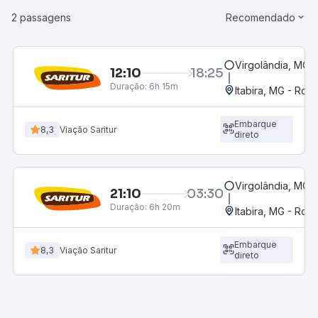
2 passagens
Recomendado
Virgolândia, MG -
12:10
18:25
Duração:
6h 15m
Itabira, MG - Rodo
Embarque
8,3
Viação Saritur
direto
Virgolândia, MG -
21:10
03:30
Duração:
6h 20m
Itabira, MG - Rodo
Embarque
8,3
Viação Saritur
direto