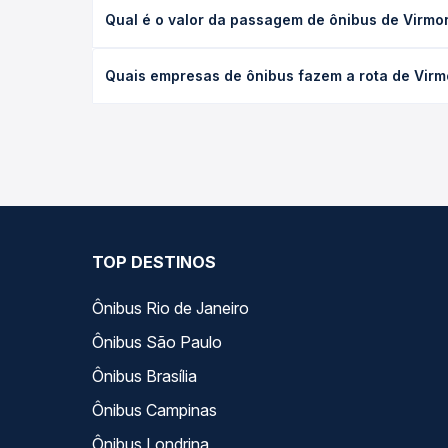
A viagem de ônibus de Virmond, PR para Matelândia
Qual é o valor da passagem de ônibus de Virmo
ou leito) e as condições de tráfego. Na Quero Pas
O preço da passagem de ônibus de Virmond, PR par
Quais empresas de ônibus fazem a rota de Virm
poltrona e a antecedência da compra. Na Quero Pa
As viações não identificadas operam o trecho de 
todas as opções — empresas, horários, tipos de se
TOP DESTINOS
Ônibus Rio de Janeiro
Ônibus São Paulo
Ônibus Brasília
Ônibus Campinas
Ônibus Londrina