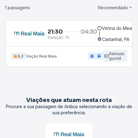
1 passagens
Recomendado
Vitória do Meari
21:30
04:30
Duração:
7h
Castanhal, PA
Retirada
ac_unit
wc
6,3
Viação Real Maia
guichê
Viações que atuam nesta rota
Procure a sua passagem de ônibus selecionando a viação de
sua preferência.