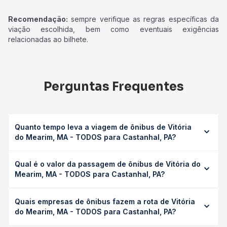
Recomendação:
sempre verifique as regras específicas da
viação escolhida, bem como eventuais exigências
relacionadas ao bilhete.
Perguntas Frequentes
Quanto tempo leva a viagem de ônibus de Vitória
do Mearim, MA - TODOS para Castanhal, PA?
A viagem de ônibus de Vitória do Mearim, MA - TODOS
Qual é o valor da passagem de ônibus de Vitória do
para Castanhal, PA leva em média 7h, podendo variar
Mearim, MA - TODOS para Castanhal, PA?
conforme a viação, o tipo de serviço (convencional,
executivo ou leito) e as condições de tráfego. Na Quero
O preço da passagem de ônibus de Vitória do Mearim, MA
Passagem você consulta os horários disponíveis e vê a
Quais empresas de ônibus fazem a rota de Vitória
- TODOS para Castanhal, PA custa em média R$ 170,23 e
duração exata de cada opção na data desejada.
do Mearim, MA - TODOS para Castanhal, PA?
varia conforme a data da viagem, a empresa, o tipo de
poltrona e a antecedência da compra. Na Quero