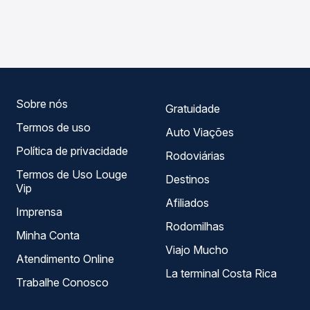
As viações Real Maia operam o trecho de Vitória do
Passagem você compara os preços de todas as viações
Mearim, MA - TODOS para Castanhal, PA, com horários
em tempo real e garante a melhor oferta para o seu
variados ao longo do dia. Na Quero Passagem você
roteiro.
compara todas as opções — empresas, horários, tipos de
serviço e preços — em um só lugar e escolhe a que
melhor se encaixa na sua viagem.
Sobre nós
Gratuidade
Termos de uso
Auto Viações
Política de privacidade
Rodoviárias
Termos de Uso Louge
Destinos
Vip
Afiliados
Imprensa
Rodomilhas
Minha Conta
Viajo Mucho
Atendimento Online
La terminal Costa Rica
Trabalhe Conosco