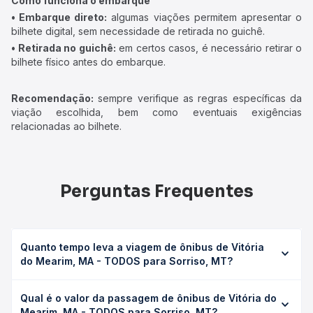
Como funciona o embarque
• Embarque direto:
algumas viações permitem apresentar o
bilhete digital, sem necessidade de retirada no guichê.
• Retirada no guichê:
em certos casos, é necessário retirar o
bilhete físico antes do embarque.
Recomendação:
sempre verifique as regras específicas da
viação escolhida, bem como eventuais exigências
relacionadas ao bilhete.
Perguntas Frequentes
Quanto tempo leva a viagem de ônibus de Vitória
do Mearim, MA - TODOS para Sorriso, MT?
A viagem de ônibus de Vitória do Mearim, MA - TODOS
Qual é o valor da passagem de ônibus de Vitória do
para Sorriso, MT leva em média 55h 34min, podendo
Mearim, MA - TODOS para Sorriso, MT?