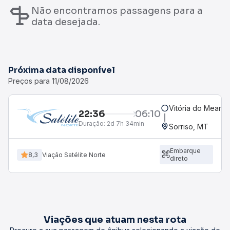
Não encontramos passagens para a
data desejada.
Próxima data disponível
Preços para 11/08/2026
Vitória do Mearim
22:36
06:10
Duração:
2d 7h 34min
Sorriso, MT
Embarque
8,3
Viação Satélite Norte
direto
Viações que atuam nesta rota