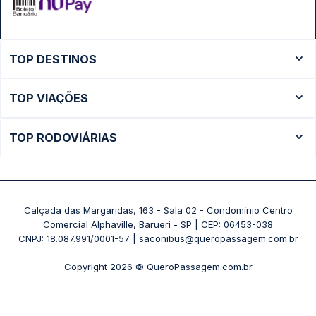
TOP DESTINOS
Ônibus Rio de Janeiro
TOP VIAÇÕES
Ônibus São Paulo
Passagens Cometa
Ônibus Brasília
TOP RODOVIÁRIAS
Passagens Gontijo
Ônibus Campinas
Rodoviária São Paulo - Tietê
Passagens 1001
Ônibus Londrina
Rodoviária Rio de Janeiro - Novo Rio
Passagens Águia Branca
+ Destinos
Rodoviária Belo Horizonte - Gov. Israel Pinheiro (Tergip)
Calçada das Margaridas, 163 - Sala 02 - Condomínio Centro
Passagens Pássaro Marron
Comercial Alphaville, Barueri - SP | CEP: 06453-038
Rodoviária Curitiba
+ Viações
CNPJ: 18.087.991/0001-57 | saconibus@queropassagem.com.br
Rodoviária São Paulo - Barra Funda
Copyright 2026 © QueroPassagem.com.br
+ Rodoviárias