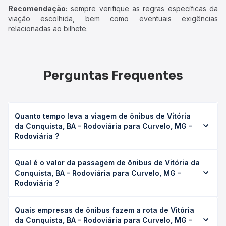
Recomendação:
sempre verifique as regras específicas da
viação escolhida, bem como eventuais exigências
relacionadas ao bilhete.
Perguntas Frequentes
Quanto tempo leva a viagem de ônibus de Vitória
da Conquista, BA - Rodoviária para Curvelo, MG -
Rodoviária ?
A viagem de ônibus de Vitória da Conquista, BA -
Qual é o valor da passagem de ônibus de Vitória da
Rodoviária para Curvelo, MG - Rodoviária leva em média
Conquista, BA - Rodoviária para Curvelo, MG -
12h 59min, podendo variar conforme a viação, o tipo de
Rodoviária ?
serviço (convencional, executivo ou leito) e as condições
de tráfego. Na Quero Passagem você consulta os horários
O preço da passagem de ônibus de Vitória da Conquista,
disponíveis e vê a duração exata de cada opção na data
Quais empresas de ônibus fazem a rota de Vitória
BA - Rodoviária para Curvelo, MG - Rodoviária custa em
desejada.
da Conquista, BA - Rodoviária para Curvelo, MG -
média R$ 394,00 e varia conforme a data da viagem, a