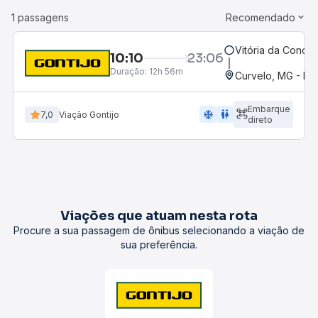
1 passagens
Recomendado
Vitória da Conqui
10:10
23:06
Duração:
12h 56m
Curvelo, MG - Ro
Embarque
ac_unit
wc
7,0
Viação Gontijo
direto
Viações que atuam nesta rota
Procure a sua passagem de ônibus selecionando a viação de
sua preferência.