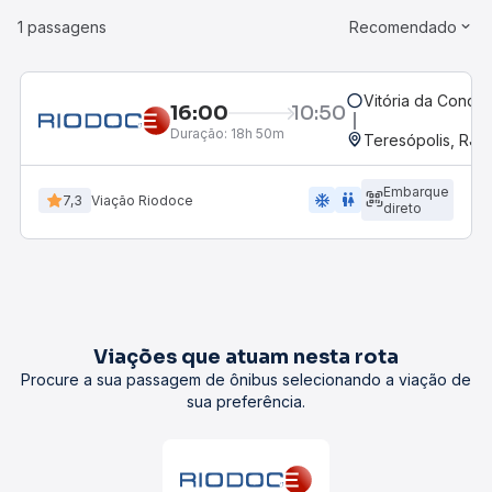
1 passagens
Recomendado
Vitória da Conqui
16:00
10:50
Duração:
18h 50m
Teresópolis, RJ
Embarque
ac_unit
wc
7,3
Viação Riodoce
direto
Viações que atuam nesta rota
Procure a sua passagem de ônibus selecionando a viação de
sua preferência.