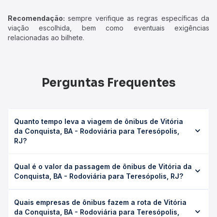
Recomendação:
sempre verifique as regras específicas da
viação escolhida, bem como eventuais exigências
relacionadas ao bilhete.
Perguntas Frequentes
Quanto tempo leva a viagem de ônibus de Vitória
da Conquista, BA - Rodoviária para Teresópolis,
RJ?
A viagem de ônibus de Vitória da Conquista, BA -
Qual é o valor da passagem de ônibus de Vitória da
Rodoviária para Teresópolis, RJ leva em média 18h 50min,
Conquista, BA - Rodoviária para Teresópolis, RJ?
podendo variar conforme a viação, o tipo de serviço
(convencional, executivo ou leito) e as condições de
O preço da passagem de ônibus de Vitória da Conquista,
tráfego. Na Quero Passagem você consulta os horários
Quais empresas de ônibus fazem a rota de Vitória
BA - Rodoviária para Teresópolis, RJ custa em média R$
disponíveis e vê a duração exata de cada opção na data
da Conquista, BA - Rodoviária para Teresópolis,
489,90 e varia conforme a data da viagem, a empresa, o
desejada.