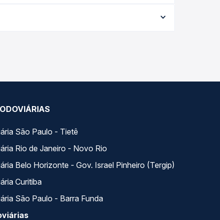
conforme a data da viagem, a empresa, o tipo de
e garante a melhor oferta para o seu roteiro.
 ao longo do dia. Na Quero Passagem você compara
a na sua viagem.
ODOVIÁRIAS
ária São Paulo - Tietê
ária Rio de Janeiro - Novo Rio
ria Belo Horizonte - Gov. Israel Pinheiro (Tergip)
ria Curitiba
ária São Paulo - Barra Funda
viárias