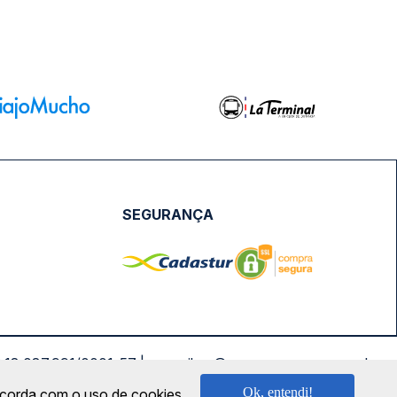
SEGURANÇA
NPJ: 18.087.991/0001-57 | saconibus@queropassagem.com.br
Ok, entendi!
oncorda com o uso de cookies.