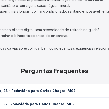
 sanitário e, em alguns casos, água mineral.
viagens mais longas, com ar-condicionado, sanitário e, possivelmente
tar o bilhete digital, sem necessidade de retirada no guichê.
etirar o bilhete físico antes do embarque.
icas da viação escolhida, bem como eventuais exigências relaciona
Perguntas Frequentes
a, ES - Rodoviária para Carlos Chagas, MG?
ra Carlos Chagas, MG leva em média 8h 20min, podendo variar confor
a, ES - Rodoviária para Carlos Chagas, MG?
 Quero Passagem você consulta os horários disponíveis e vê a dur