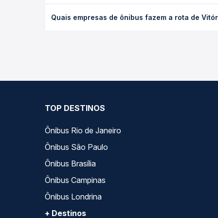
O preço da passagem de ônibus de Vitória, ES - Ro
Quais empresas de ônibus fazem a rota de Vitór
poltrona e a antecedência da compra. Na Quero Pa
As viações Águia Branca operam o trecho de Vitóri
todas as opções — empresas, horários, tipos de se
TOP DESTINOS
Ônibus Rio de Janeiro
Ônibus São Paulo
Ônibus Brasília
Ônibus Campinas
Ônibus Londrina
+ Destinos