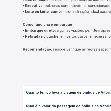
• Executivo:
poltronas confortáveis, ar-condicionado,
• Leito ou Leito-cama:
maior inclinação, ideal para 
Como funciona o embarque
• Embarque direto:
algumas viações permitem apresen
• Retirada no guichê:
em certos casos, é necessário r
Recomendação:
sempre verifique as regras específ
Quanto tempo leva a viagem de ônibus de Vitóri
A viagem de ônibus de Vitória, ES - Rodoviária pa
Qual é o valor da passagem de ônibus de Vitóri
executivo ou leito) e as condições de tráfego. Na