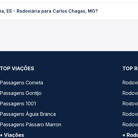
doviária para Carlos Chagas, MG custa em média R$ 213,70 e varia 
ia, ES - Rodoviária para Carlos Chagas, MG?
ssagem você compara os preços de todas as viações em tempo real 
a, ES - Rodoviária para Carlos Chagas, MG, com horários variados
rviço e preços — em um só lugar e escolhe a que melhor se encaix
TOP VIAÇÕES
TOP R
Passagens Cometa
Rodovi
Passagens Gontijo
Rodovi
Passagens 1001
Rodoviá
Passagens Águia Branca
Rodoviá
Passagens Pássaro Marron
Rodovi
+ Viações
+ Rodo