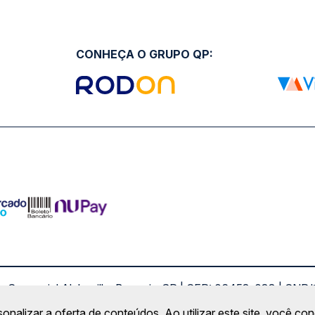
CONHEÇA O GRUPO QP:
ro Comercial Alphaville, Barueri - SP | CEP: 06453-038 | C
Copyright 2026 © QueroPassagem.com.br
sonalizar a oferta de conteúdos. Ao utilizar este site, você c