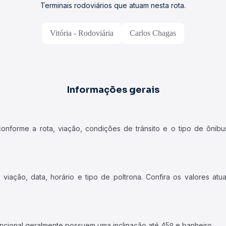
Terminais rodoviários que atuam nesta rota.
Vitória - Rodoviária
Carlos Chagas
Informações gerais
forme a rota, viação, condições de trânsito e o tipo de ônibus
iação, data, horário e tipo de poltrona. Confira os valores at
ncional geralmente possuem uma inclinação até 45º e banheiro.