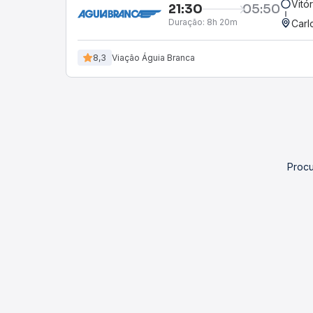
Vitó
21:30
05:50
Duração:
8h 20m
Carl
8,3
Viação Águia Branca
Procu