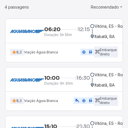
4 passagens
Recomendado
Vitória, ES - Rodo
06:20
12:15
Duração:
5h 55m
Itabatã, BA
Embarque
ac_unit
wc
8,3
Viação Águia Branca
direto
Vitória, ES - Rodo
10:00
16:30
Duração:
6h 30m
Itabatã, BA
Embarque
airline_seat_legroom_extra
ac_unit
WC
8,3
Viação Águia Branca
direto
Vitória, ES - Rodo
15:10
21:30