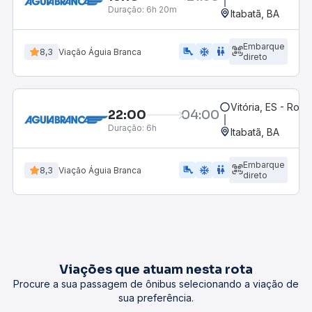
Duração:
6h 20m
Itabatã, BA
Embarque
airline_seat_legroom_extra
ac_unit
WC
8,3
Viação Águia Branca
direto
Vitória, ES - Rodo
22:00
04:00
Duração:
6h
Itabatã, BA
Embarque
airline_seat_legroom_extra
ac_unit
WC
8,3
Viação Águia Branca
direto
Viações que atuam nesta rota
Procure a sua passagem de ônibus selecionando a viação de
sua preferência.