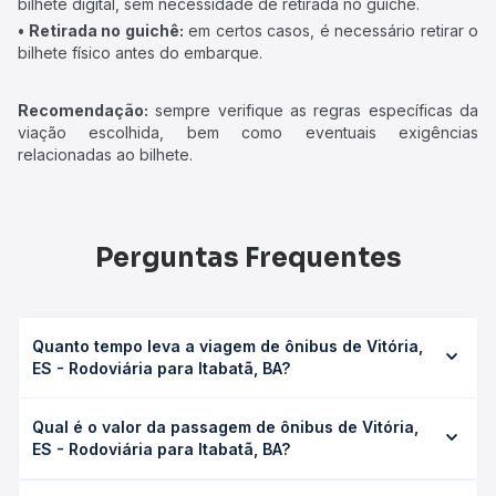
bilhete digital, sem necessidade de retirada no guichê.
• Retirada no guichê:
em certos casos, é necessário retirar o
bilhete físico antes do embarque.
Recomendação:
sempre verifique as regras específicas da
viação escolhida, bem como eventuais exigências
relacionadas ao bilhete.
Perguntas Frequentes
Quanto tempo leva a viagem de ônibus de Vitória,
ES - Rodoviária para Itabatã, BA?
A viagem de ônibus de Vitória, ES - Rodoviária para
Qual é o valor da passagem de ônibus de Vitória,
Itabatã, BA leva em média 6h 26min, podendo variar
ES - Rodoviária para Itabatã, BA?
conforme a viação, o tipo de serviço (convencional,
executivo ou leito) e as condições de tráfego. Na Quero
O preço da passagem de ônibus de Vitória, ES -