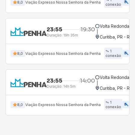
airline_seat_legroom_extra
ac_uni
8,0
Viação Expresso Nossa Senhora da Penha
conexão
Volta Redonda, R
23:55
19:30
Duração:
19h 35m
Curitiba, PR - Rod
1
airline_seat_legroom_extra
ac_uni
8,0
Viação Expresso Nossa Senhora da Penha
conexão
Volta Redonda, R
23:55
14:00
Duração:
14h 5m
Curitiba, PR - Rod
1
airline_seat_legroom_extra
ac_uni
8,0
Viação Expresso Nossa Senhora da Penha
conexão