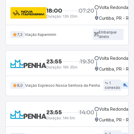
Volta Redonda, R
18:00
07:20
Duração:
13h 20m
Curitiba, PR - Rod
Embarque
7,3
Viação Itapemirim
direto
Volta Redonda, R
23:55
19:30
Duração:
19h 35m
Curitiba, PR - Rod
1
airline_seat_legroom_extra
ac_uni
8,0
Viação Expresso Nossa Senhora da Penha
conexão
Volta Redonda, R
23:55
14:00
Duração:
14h 5m
Curitiba, PR - Rod
1