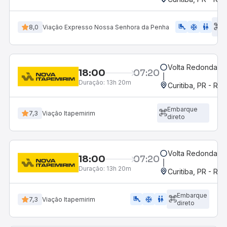
E
airline_seat_legroom_extra
ac_unit
wc
8,0
Viação Expresso Nossa Senhora da Penha
d
Volta Redonda, R
18:00
07:20
Duração:
13h 20m
Curitiba, PR - Rod
Embarque
7,3
Viação Itapemirim
direto
Volta Redonda, R
18:00
07:20
Duração:
13h 20m
Curitiba, PR - Rod
Embarque
airline_seat_legroom_extra
ac_unit
wc
7,3
Viação Itapemirim
direto