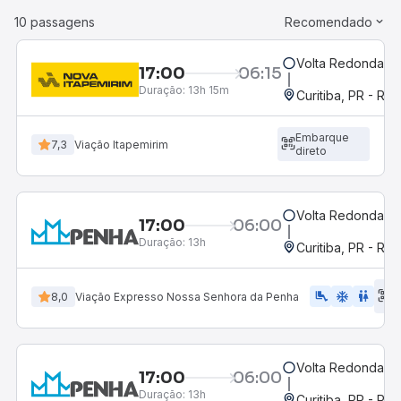
10 passagens
Recomendado
Volta Redonda, R
17:00
06:15
Duração:
13h 15m
Curitiba, PR - Rod
Embarque
7,3
Viação Itapemirim
direto
Volta Redonda, R
17:00
06:00
Duração:
13h
Curitiba, PR - Rod
E
airline_seat_legroom_extra
ac_unit
WC
8,0
Viação Expresso Nossa Senhora da Penha
d
Volta Redonda, R
17:00
06:00
Duração:
13h
Curitiba, PR - Rod