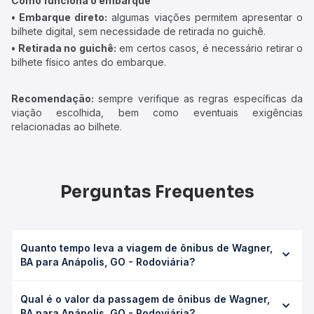
Como funciona o embarque
• Embarque direto:
algumas viações permitem apresentar o
bilhete digital, sem necessidade de retirada no guichê.
• Retirada no guichê:
em certos casos, é necessário retirar o
bilhete físico antes do embarque.
Recomendação:
sempre verifique as regras específicas da
viação escolhida, bem como eventuais exigências
relacionadas ao bilhete.
Perguntas Frequentes
Quanto tempo leva a viagem de ônibus de Wagner,
BA para Anápolis, GO - Rodoviária?
A viagem de ônibus de Wagner, BA para Anápolis, GO -
Qual é o valor da passagem de ônibus de Wagner,
Rodoviária leva em média 24h 57min, podendo variar
BA para Anápolis, GO - Rodoviária?