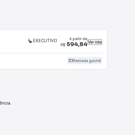
A partir de
EXECUTIVO
Ver rota
594,84
R$
Retirada guichê
ência.