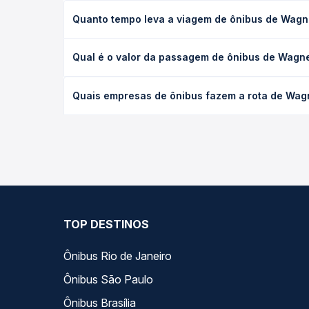
Quanto tempo leva a viagem de ônibus de Wagne
A viagem de ônibus de Wagner, BA para Goiânia, GO
Qual é o valor da passagem de ônibus de Wagner
executivo ou leito) e as condições de tráfego. Na
O preço da passagem de ônibus de Wagner, BA para
Quais empresas de ônibus fazem a rota de Wagn
poltrona e a antecedência da compra. Na Quero Pa
As viações Emtram operam o trecho de Wagner, BA 
opções — empresas, horários, tipos de serviço e p
TOP DESTINOS
Ônibus Rio de Janeiro
Ônibus São Paulo
Ônibus Brasília