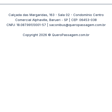
Passagens 1001
Ônibus Londrina
Rodoviária Rio de Janeiro - Novo Rio
Passagens Águia Branca
+ Destinos
Rodoviária Belo Horizonte - Gov. Israel Pinheiro (Tergip)
Calçada das Margaridas, 163 - Sala 02 - Condomínio Centro
Passagens Pássaro Marron
Comercial Alphaville, Barueri - SP | CEP: 06453-038
Rodoviária Curitiba
+ Viações
CNPJ: 18.087.991/0001-57 | saconibus@queropassagem.com.br
Rodoviária São Paulo - Barra Funda
Copyright 2026 © QueroPassagem.com.br
+ Rodoviárias