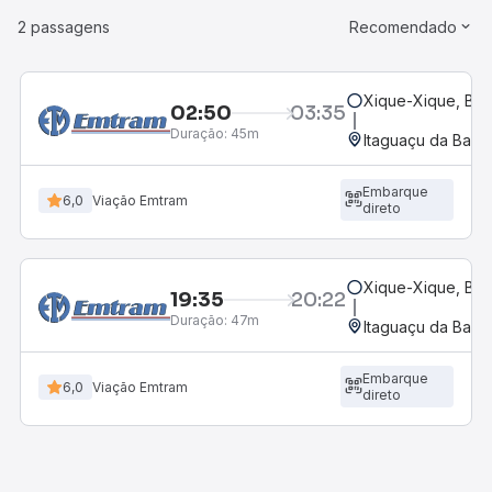
2 passagens
Recomendado
Xique-Xique, BA
02:50
03:35
Duração:
45m
Itaguaçu da Bahia
Embarque
6,0
Viação Emtram
direto
Xique-Xique, BA
19:35
20:22
Duração:
47m
Itaguaçu da Bahia
Embarque
6,0
Viação Emtram
direto