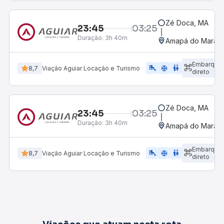
Zé Doca, MA
23:45
03:25
Duração:
3h 40m
Amapá do Maran
Embarque
airline_seat_legroom_extra
ac_unit
wc
8,7
Viação Aguiar Locação e Turismo
direto
Zé Doca, MA
23:45
03:25
Duração:
3h 40m
Amapá do Maran
Embarque
airline_seat_legroom_extra
ac_unit
wc
8,7
Viação Aguiar Locação e Turismo
direto