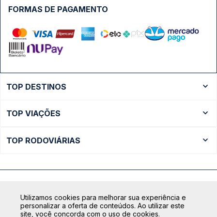
FORMAS DE PAGAMENTO
TOP DESTINOS
Ônibus Rio de Janeiro
TOP VIAÇÕES
Ônibus São Paulo
Passagens Cometa
Ônibus Brasília
TOP RODOVIÁRIAS
Passagens Gontijo
Ônibus Campinas
Rodoviária São Paulo - Tietê
Passagens 1001
Ônibus Londrina
Rodoviária Rio de Janeiro - Novo Rio
Passagens Águia Branca
+ Destinos
Rodoviária Belo Horizonte - Gov. Israel Pinheiro (Tergip)
Calçada das Margaridas, 163 - Sala 02 - Condomínio Centro
Passagens Pássaro Marron
Utilizamos cookies para melhorar sua experiência e
Comercial Alphaville, Barueri - SP | CEP: 06453-038
Rodoviária Curitiba
personalizar a oferta de conteúdos. Ao utilizar este
+ Viações
CNPJ: 18.087.991/0001-57 | saconibus@queropassagem.com.br
site, você concorda com o uso de cookies.