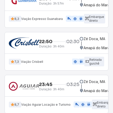
Duração:
3h 57m
Amapá do Maran
Embarque
airline_seat_legroom_extra
ac_unit
wc
8,3
Viação Expresso Guanabara
direto
Zé Doca, MA
22:50
02:30
Duração:
3h 40m
Amapá do Maran
Retirada
ac_unit
wc
7,3
Viação Crisbell
guichê
Zé Doca, MA
23:45
03:25
Duração:
3h 40m
Amapá do Maran
Embarque
airline_seat_legroom_extra
ac_unit
WC
8,7
Viação Aguiar Locação e Turismo
direto