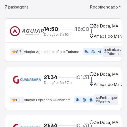
7 passagens
Recomendado
Zé Doca, MA
14:50
18:00
Duração:
3h 10m
Amapá do Maran
Embarque
airline_seat_legroom_extra
ac_unit
WC
8,7
Viação Aguiar Locação e Turismo
direto
Zé Doca, MA
21:34
01:31
Duração:
3h 57m
Amapá do Maran
Embarque
airline_seat_legroom_extra
ac_unit
WC
8,3
Viação Expresso Guanabara
direto
Zé Doca, MA
21:34
01:31