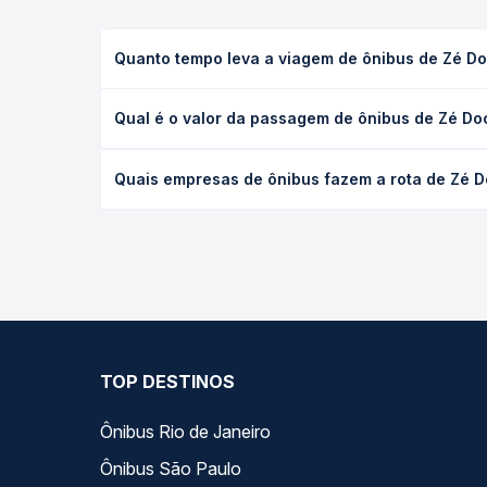
Quanto tempo leva a viagem de ônibus de Zé D
A viagem de ônibus de Zé Doca, MA - TODOS para V
Qual é o valor da passagem de ônibus de Zé D
(convencional, executivo ou leito) e as condições
desejada.
O preço da passagem de ônibus de Zé Doca, MA - 
Quais empresas de ônibus fazem a rota de Zé 
o tipo de poltrona e a antecedência da compra. N
roteiro.
As viações Expresso Guanabara operam o trecho d
Passagem você compara todas as opções — empresas
TOP DESTINOS
Ônibus Rio de Janeiro
Ônibus São Paulo