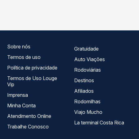
As viações Reunidas operam o trecho de Águas de
Passagem você compara os preços de todas as viações
Chapecó, SC para Itapiranga, SC - TODOS, com horários
em tempo real e garante a melhor oferta para o seu
variados ao longo do dia. Na Quero Passagem você
roteiro.
compara todas as opções — empresas, horários, tipos de
serviço e preços — em um só lugar e escolhe a que
melhor se encaixa na sua viagem.
Sobre nós
Gratuidade
Termos de uso
Auto Viações
Política de privacidade
Rodoviárias
Termos de Uso Louge
Destinos
Vip
Afiliados
Imprensa
Rodomilhas
Minha Conta
Viajo Mucho
Atendimento Online
La terminal Costa Rica
Trabalhe Conosco