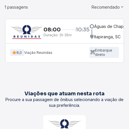
1 passagens
Recomendado
Águas de Chapec
08:00
10:35
Duração:
2h 35m
Itapiranga, SC
Embarque
8,0
Viação Reunidas
direto
Viações que atuam nesta rota
Procure a sua passagem de ônibus selecionando a viação de
sua preferência.