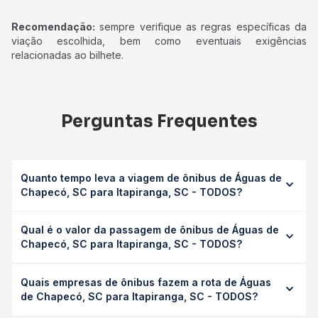
Recomendação:
sempre verifique as regras específicas da
viação escolhida, bem como eventuais exigências
relacionadas ao bilhete.
Perguntas Frequentes
Quanto tempo leva a viagem de ônibus de Águas de
Chapecó, SC para Itapiranga, SC - TODOS?
A viagem de ônibus de Águas de Chapecó, SC para
Qual é o valor da passagem de ônibus de Águas de
Itapiranga, SC - TODOS leva em média 2h 35min, podendo
Chapecó, SC para Itapiranga, SC - TODOS?
variar conforme a viação, o tipo de serviço (convencional,
executivo ou leito) e as condições de tráfego. Na Quero
O preço da passagem de ônibus de Águas de Chapecó,
Passagem você consulta os horários disponíveis e vê a
Quais empresas de ônibus fazem a rota de Águas
SC para Itapiranga, SC - TODOS custa em média R$ 49,15
duração exata de cada opção na data desejada.
de Chapecó, SC para Itapiranga, SC - TODOS?
e varia conforme a data da viagem, a empresa, o tipo de
poltrona e a antecedência da compra. Na Quero