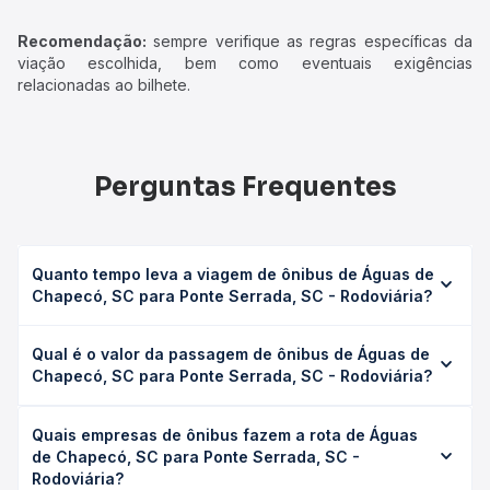
Recomendação:
sempre verifique as regras específicas da
viação escolhida, bem como eventuais exigências
relacionadas ao bilhete.
Perguntas Frequentes
Quanto tempo leva a viagem de ônibus de Águas de
Chapecó, SC para Ponte Serrada, SC - Rodoviária?
A viagem de ônibus de Águas de Chapecó, SC para Ponte
Qual é o valor da passagem de ônibus de Águas de
Serrada, SC - Rodoviária leva em média 3h 40min,
Chapecó, SC para Ponte Serrada, SC - Rodoviária?
podendo variar conforme a viação, o tipo de serviço
(convencional, executivo ou leito) e as condições de
O preço da passagem de ônibus de Águas de Chapecó,
tráfego. Na Quero Passagem você consulta os horários
Quais empresas de ônibus fazem a rota de Águas
SC para Ponte Serrada, SC - Rodoviária custa em média
disponíveis e vê a duração exata de cada opção na data
de Chapecó, SC para Ponte Serrada, SC -
R$ 61,42 e varia conforme a data da viagem, a empresa, o
desejada.
Rodoviária?
tipo de poltrona e a antecedência da compra. Na Quero