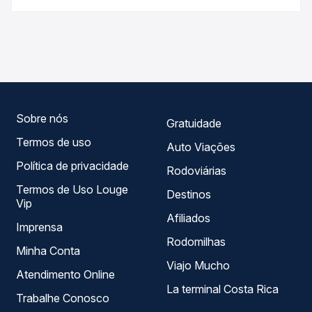
Passagem você compara os preços de todas as viações
As viações Reunidas operam o trecho de Águas de
em tempo real e garante a melhor oferta para o seu
Chapecó, SC para Ponte Serrada, SC - Rodoviária, com
roteiro.
horários variados ao longo do dia. Na Quero Passagem
você compara todas as opções — empresas, horários,
tipos de serviço e preços — em um só lugar e escolhe a
que melhor se encaixa na sua viagem.
Sobre nós
Gratuidade
Termos de uso
Auto Viações
Política de privacidade
Rodoviárias
Termos de Uso Louge
Destinos
Vip
Afiliados
Imprensa
Rodomilhas
Minha Conta
Viajo Mucho
Atendimento Online
La terminal Costa Rica
Trabalhe Conosco