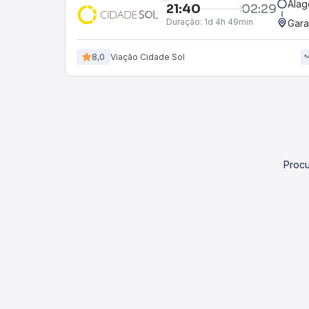
Alag
21:40
02:29
Duração:
1d 4h 49min
Gara
8,0
Viação Cidade Sol
Procu