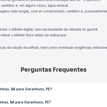
 sanitário e, em alguns casos, água mineral.
viagens mais longas, com ar-condicionado, sanitário e, possivelmente
tar o bilhete digital, sem necessidade de retirada no guichê.
etirar o bilhete físico antes do embarque.
icas da viação escolhida, bem como eventuais exigências relaciona
Perguntas Frequentes
inhas, BA para Garanhuns, PE?
ns, PE leva em média 9h 40min, podendo variar conforme a viação,
inhas, BA para Garanhuns, PE?
em você consulta os horários disponíveis e vê a duração exata de