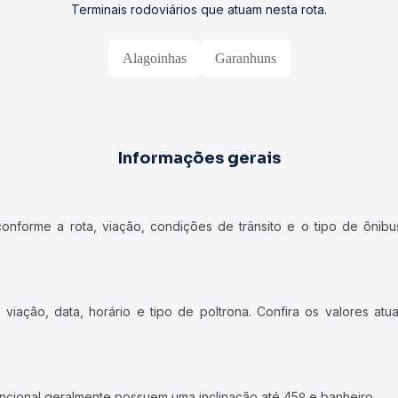
Terminais rodoviários que atuam nesta rota.
Alagoinhas
Garanhuns
Informações gerais
forme a rota, viação, condições de trânsito e o tipo de ônibus
iação, data, horário e tipo de poltrona. Confira os valores at
ncional geralmente possuem uma inclinação até 45º e banheiro.