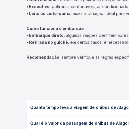
• Executivo:
poltronas confortáveis, ar-condicionado,
• Leito ou Leito-cama:
maior inclinação, ideal para 
Como funciona o embarque
• Embarque direto:
algumas viações permitem apresen
• Retirada no guichê:
em certos casos, é necessário r
Recomendação:
sempre verifique as regras específ
Quanto tempo leva a viagem de ônibus de Alago
A viagem de ônibus de Alagoinhas, BA para Garanhu
Qual é o valor da passagem de ônibus de Alago
leito) e as condições de tráfego. Na Quero Passag