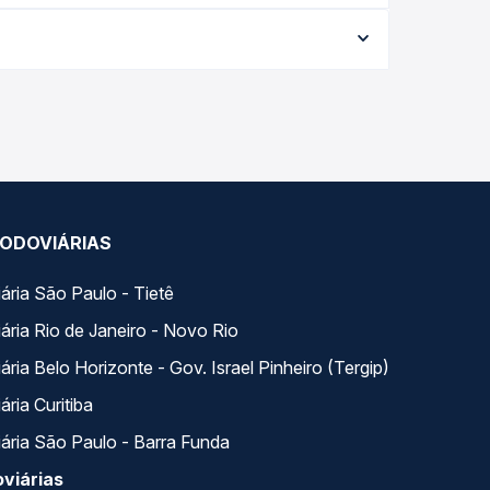
ta da viagem, a empresa, o tipo de poltrona e a
elhor oferta para o seu roteiro.
a. Na Quero Passagem você compara todas as
viagem.
ODOVIÁRIAS
ária São Paulo - Tietê
ária Rio de Janeiro - Novo Rio
ria Belo Horizonte - Gov. Israel Pinheiro (Tergip)
ria Curitiba
ária São Paulo - Barra Funda
viárias