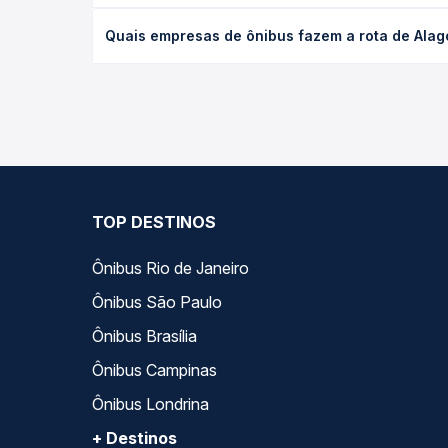
O preço da passagem de ônibus de Alagoinhas, BA p
Quais empresas de ônibus fazem a rota de Alag
antecedência da compra. Na Quero Passagem você c
As viações Itapemirim operam o trecho de Alagoin
opções — empresas, horários, tipos de serviço e p
TOP DESTINOS
Ônibus Rio de Janeiro
Ônibus São Paulo
Ônibus Brasília
Ônibus Campinas
Ônibus Londrina
+ Destinos