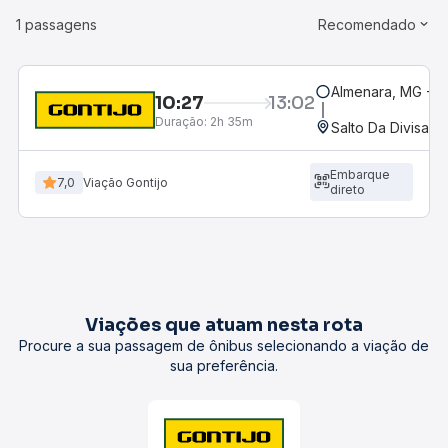
1 passagens
Recomendado
Almenara, MG - R
10:27
13:02
Duração:
2h 35m
Salto Da Divisa, 
Embarque
7,0
Viação Gontijo
direto
Viações que atuam nesta rota
Procure a sua passagem de ônibus selecionando a viação de
sua preferência.