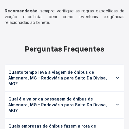
Recomendação:
sempre verifique as regras específicas da
viação escolhida, bem como eventuais exigências
relacionadas ao bilhete.
Perguntas Frequentes
Quanto tempo leva a viagem de ônibus de
Almenara, MG - Rodoviária para Salto Da Divisa,
MG?
A viagem de ônibus de Almenara, MG - Rodoviária para
Qual é o valor da passagem de ônibus de
Salto Da Divisa, MG leva em média 2h 35min, podendo
Almenara, MG - Rodoviária para Salto Da Divisa,
variar conforme a viação, o tipo de serviço (convencional,
MG?
executivo ou leito) e as condições de tráfego. Na Quero
Passagem você consulta os horários disponíveis e vê a
O preço da passagem de ônibus de Almenara, MG -
duração exata de cada opção na data desejada.
Quais empresas de ônibus fazem a rota de
Rodoviária para Salto Da Divisa, MG custa em média R$