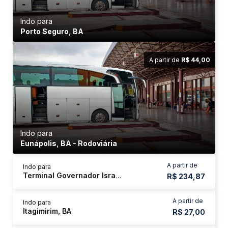
Indo para
Porto Seguro, BA
A partir de
R$ 44,00
Indo para
Eunápolis, BA - Rodoviária
A partir de
Indo para
Terminal Governador Israel Pinheiro - Tergip
R$ 234,87
A partir de
Indo para
Itagimirim, BA
R$ 27,00