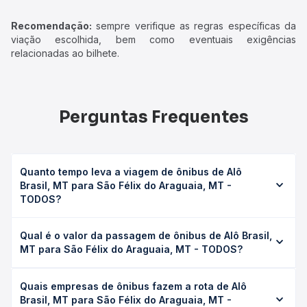
Recomendação:
sempre verifique as regras específicas da
viação escolhida, bem como eventuais exigências
relacionadas ao bilhete.
Perguntas Frequentes
Quanto tempo leva a viagem de ônibus de Alô
Brasil, MT para São Félix do Araguaia, MT -
TODOS?
A viagem de ônibus de Alô Brasil, MT para São Félix do
Qual é o valor da passagem de ônibus de Alô Brasil,
Araguaia, MT - TODOS leva em média 4h, podendo variar
MT para São Félix do Araguaia, MT - TODOS?
conforme a viação, o tipo de serviço (convencional,
executivo ou leito) e as condições de tráfego. Na Quero
O preço da passagem de ônibus de Alô Brasil, MT para
Passagem você consulta os horários disponíveis e vê a
Quais empresas de ônibus fazem a rota de Alô
São Félix do Araguaia, MT - TODOS custa em média R$
duração exata de cada opção na data desejada.
Brasil, MT para São Félix do Araguaia, MT -
41,46 e varia conforme a data da viagem, a empresa, o