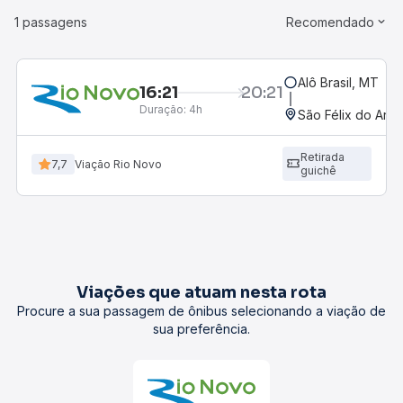
1 passagens
Recomendado
Alô Brasil, MT
16:21
20:21
Duração:
4h
São Félix do Ara
Retirada
7,7
Viação Rio Novo
guichê
Viações que atuam nesta rota
Procure a sua passagem de ônibus selecionando a viação de
sua preferência.