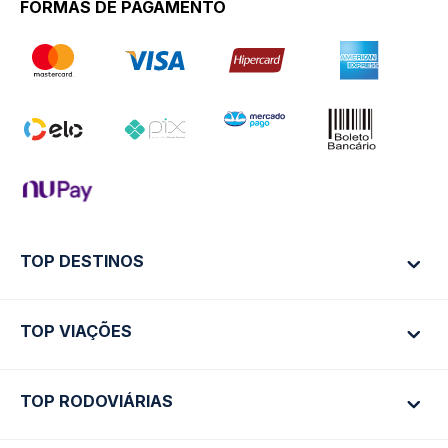
FORMAS DE PAGAMENTO
TOP DESTINOS
TOP VIAÇÕES
Ônibus Rio de Janeiro
Ônibus São Paulo
TOP RODOVIÁRIAS
Ônibus São Paulo
Passagens Cometa
Ônibus Brasília
Passagens Gontijo