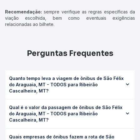
Recomendação:
sempre verifique as regras específicas da
viação escolhida, bem como eventuais exigências
relacionadas ao bilhete.
Perguntas Frequentes
Quanto tempo leva a viagem de ônibus de São Félix
do Araguaia, MT - TODOS para Ribeirão
Cascalheira, MT?
A viagem de ônibus de São Félix do Araguaia, MT -
Qual é o valor da passagem de ônibus de São Félix
TODOS para Ribeirão Cascalheira, MT leva em média 6h
do Araguaia, MT - TODOS para Ribeirão
55min, podendo variar conforme a viação, o tipo de
Cascalheira, MT?
serviço (convencional, executivo ou leito) e as condições
de tráfego. Na Quero Passagem você consulta os horários
O preço da passagem de ônibus de São Félix do
disponíveis e vê a duração exata de cada opção na data
Quais empresas de ônibus fazem a rota de São
Araguaia, MT - TODOS para Ribeirão Cascalheira, MT
desejada.