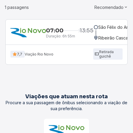
1 passagens
Recomendado
São Félix do Ara
07:00
13:55
Duração:
6h 55m
Ribeirão Cascalh
Retirada
7,7
Viação Rio Novo
guichê
Viações que atuam nesta rota
Procure a sua passagem de ônibus selecionando a viação de
sua preferência.