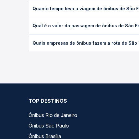
Quanto tempo leva a viagem de ônibus de São F
A viagem de ônibus de São Félix do Araguaia, MT -
Qual é o valor da passagem de ônibus de São Fé
(convencional, executivo ou leito) e as condições
desejada.
O preço da passagem de ônibus de São Félix do Ar
Quais empresas de ônibus fazem a rota de São 
tipo de poltrona e a antecedência da compra. Na 
roteiro.
As viações Rio Novo operam o trecho de São Félix
compara todas as opções — empresas, horários, ti
TOP DESTINOS
Ônibus Rio de Janeiro
Ônibus São Paulo
Ônibus Brasília