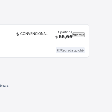
A partir de
CONVENCIONAL
Ver rota
55,66
R$
Retirada guichê
ência.