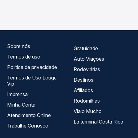
As viações Rio Novo, Xavante operam o trecho de Alto
Passagem você compara os preços de todas as viações
Boa Vista, MT para Goiânia, GO - Rodoviária, com horários
em tempo real e garante a melhor oferta para o seu
variados ao longo do dia. Na Quero Passagem você
roteiro.
compara todas as opções — empresas, horários, tipos de
serviço e preços — em um só lugar e escolhe a que
melhor se encaixa na sua viagem.
Sobre nós
Gratuidade
Termos de uso
Auto Viações
Política de privacidade
Rodoviárias
Termos de Uso Louge
Destinos
Vip
Afiliados
Imprensa
Rodomilhas
Minha Conta
Viajo Mucho
Atendimento Online
La terminal Costa Rica
Trabalhe Conosco