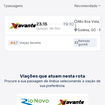
1 passagens
Recomendado
Alto Boa Vista, M
23:15
19:10
Duração:
19h 55m
Goiânia, GO - Rod
Retirada
8,7
Viação Xavante
guichê
Viações que atuam nesta rota
Procure a sua passagem de ônibus selecionando a viação de
sua preferência.