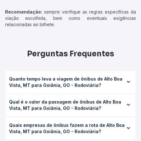
Recomendação:
sempre verifique as regras específicas da
viação escolhida, bem como eventuais exigências
relacionadas ao bilhete.
Perguntas Frequentes
Quanto tempo leva a viagem de ônibus de Alto Boa
Vista, MT para Goiânia, GO - Rodoviária?
A viagem de ônibus de Alto Boa Vista, MT para Goiânia,
Qual é o valor da passagem de ônibus de Alto Boa
GO - Rodoviária leva em média 20h 19min, podendo variar
Vista, MT para Goiânia, GO - Rodoviária?
conforme a viação, o tipo de serviço (convencional,
executivo ou leito) e as condições de tráfego. Na Quero
O preço da passagem de ônibus de Alto Boa Vista, MT
Passagem você consulta os horários disponíveis e vê a
Quais empresas de ônibus fazem a rota de Alto Boa
para Goiânia, GO - Rodoviária custa em média R$ 406,18 e
duração exata de cada opção na data desejada.
Vista, MT para Goiânia, GO - Rodoviária?
varia conforme a data da viagem, a empresa, o tipo de
poltrona e a antecedência da compra. Na Quero