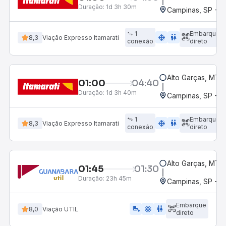
Duração:
1d 3h 30m
Campinas, SP - 
1
Embarque
ac_unit
wc
8,3
Viação Expresso Itamarati
conexão
direto
Alto Garças, MT
01:00
04:40
Duração:
1d 3h 40m
Campinas, SP - 
1
Embarque
ac_unit
wc
8,3
Viação Expresso Itamarati
conexão
direto
Alto Garças, MT
01:45
01:30
Duração:
23h 45m
Campinas, SP - 
Embarque
airline_seat_legroom_extra
ac_unit
WC
8,0
Viação UTIL
direto