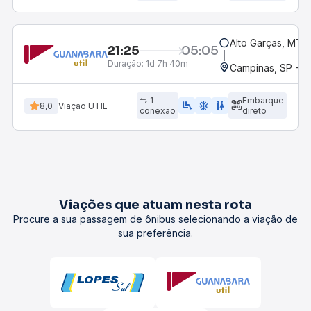
Alto Garças, MT
21:25
05:05
Duração:
1d 7h 40m
Campinas, SP - 
1
Embarque
airline_seat_legroom_extra
ac_unit
wc
8,0
Viação UTIL
conexão
direto
Viações que atuam nesta rota
Procure a sua passagem de ônibus selecionando a viação de
sua preferência.