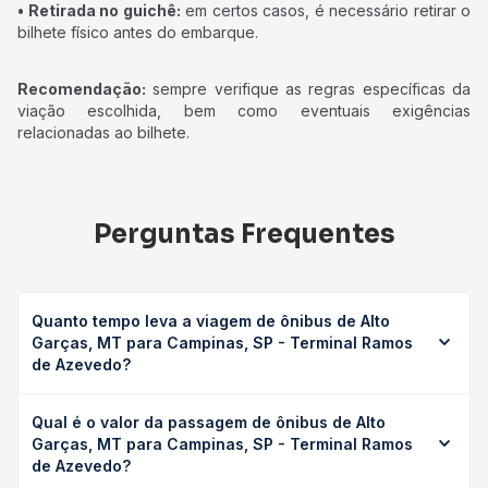
• Retirada no guichê:
em certos casos, é necessário retirar o
bilhete físico antes do embarque.
Recomendação:
sempre verifique as regras específicas da
viação escolhida, bem como eventuais exigências
relacionadas ao bilhete.
Perguntas Frequentes
Quanto tempo leva a viagem de ônibus de Alto
Garças, MT para Campinas, SP - Terminal Ramos
de Azevedo?
A viagem de ônibus de Alto Garças, MT para Campinas, SP
Qual é o valor da passagem de ônibus de Alto
- Terminal Ramos de Azevedo leva em média 24h 28min,
Garças, MT para Campinas, SP - Terminal Ramos
podendo variar conforme a viação, o tipo de serviço
de Azevedo?
(convencional, executivo ou leito) e as condições de