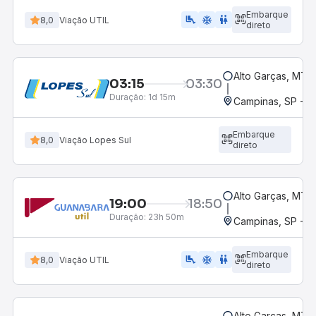
Embarque
airline_seat_legroom_extra
ac_unit
wc
8,0
Viação UTIL
direto
Alto Garças, MT
03:15
03:30
Duração:
1d 15m
Campinas, SP - 
Embarque
8,0
Viação Lopes Sul
direto
Alto Garças, MT
19:00
18:50
Duração:
23h 50m
Campinas, SP - 
Embarque
airline_seat_legroom_extra
ac_unit
WC
8,0
Viação UTIL
direto
Alto Garças, MT