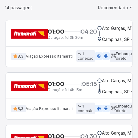
14 passagens
Recomendado
Alto Garças, MT
01:00
04:20
Duração:
1d 3h 20m
Campinas, SP - 
1
Embarque
ac_unit
wc
8,3
Viação Expresso Itamarati
conexão
direto
Alto Garças, MT
01:00
05:15
Duração:
1d 4h 15m
Campinas, SP - 
1
Embarque
ac_unit
wc
8,3
Viação Expresso Itamarati
conexão
direto
Alto Garças, MT
01:00
04:30