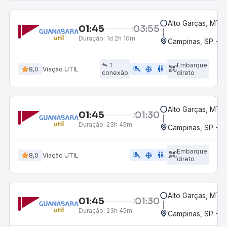
Alto Garças, MT
01:45
03:55
Duração:
1d 2h 10m
Campinas, SP - 
1
Embarque
airline_seat_legroom_extra
ac_unit
WC
8,0
Viação UTIL
conexão
direto
Alto Garças, MT
01:45
01:30
Duração:
23h 45m
Campinas, SP - 
Embarque
airline_seat_legroom_extra
ac_unit
wc
8,0
Viação UTIL
direto
Alto Garças, MT
01:45
01:30
Duração:
23h 45m
Campinas, SP - 