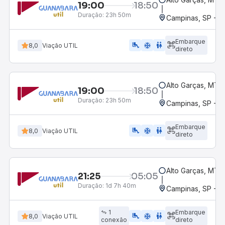
19:00
18:50
Duração:
23h 50m
Campinas, SP - 
Embarque
airline_seat_legroom_extra
ac_unit
wc
8,0
Viação UTIL
direto
Alto Garças, MT
19:00
18:50
Duração:
23h 50m
Campinas, SP - 
Embarque
airline_seat_legroom_extra
ac_unit
wc
8,0
Viação UTIL
direto
Alto Garças, MT
21:25
05:05
Duração:
1d 7h 40m
Campinas, SP - 
1
Embarque
airline_seat_legroom_extra
ac_unit
WC
8,0
Viação UTIL
conexão
direto