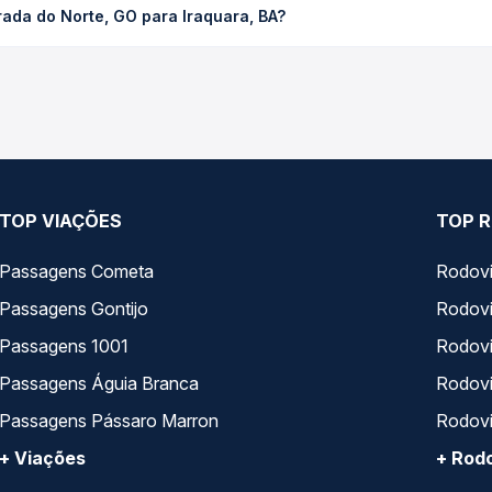
ada do Norte, GO para Iraquara, BA?
cê compara os preços de todas as viações em tempo real e garante
 Norte, GO para Iraquara, BA, com horários variados ao longo do 
reços — em um só lugar e escolhe a que melhor se encaixa na sua 
TOP VIAÇÕES
TOP R
Passagens Cometa
Rodovi
Passagens Gontijo
Rodovi
Passagens 1001
Rodoviá
Passagens Águia Branca
Rodoviá
Passagens Pássaro Marron
Rodovi
+ Viações
+ Rodo