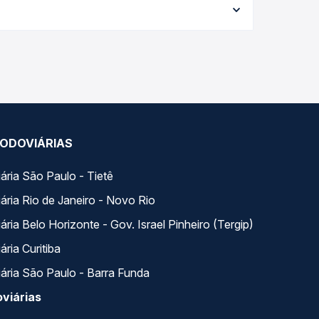
 a melhor oferta para o seu roteiro.
dia. Na Quero Passagem você compara todas as
viagem.
ODOVIÁRIAS
ária São Paulo - Tietê
ária Rio de Janeiro - Novo Rio
ria Belo Horizonte - Gov. Israel Pinheiro (Tergip)
ria Curitiba
ária São Paulo - Barra Funda
viárias