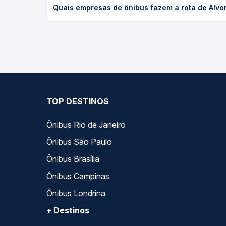
Quais empresas de ônibus fazem a rota de Alvor
e a antecedência da compra. Na Quero Passagem vo
As viações Emtram operam o trecho de Alvorada do
opções — empresas, horários, tipos de serviço e p
TOP DESTINOS
Ônibus Rio de Janeiro
Ônibus São Paulo
Ônibus Brasília
Ônibus Campinas
Ônibus Londrina
+ Destinos