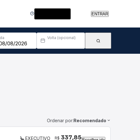
Central de Ajuda
ENTRAR
Ida
Volta (opcional)
Ordenar por:
Recomendado
337,85
R$
EXECUTIVO
Escolher ida