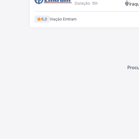
Duração:
15h
Iraq
6,0
Viação Emtram
Procu