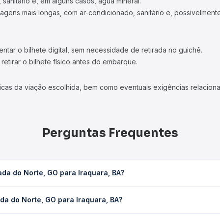
 sanitário e, em alguns casos, água mineral.
viagens mais longas, com ar-condicionado, sanitário e, possivelmente
tar o bilhete digital, sem necessidade de retirada no guichê.
etirar o bilhete físico antes do embarque.
icas da viação escolhida, bem como eventuais exigências relaciona
Perguntas Frequentes
da do Norte, GO para Iraquara, BA?
Iraquara, BA leva em média 15h, podendo variar conforme a viação,
da do Norte, GO para Iraquara, BA?
em você consulta os horários disponíveis e vê a duração exata de
e, GO para Iraquara, BA custa em média R$ 301,85 e varia conform