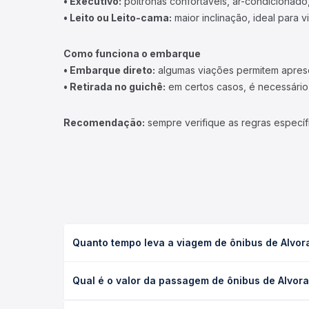
• Executivo:
poltronas confortáveis, ar-condicionado,
• Leito ou Leito-cama:
maior inclinação, ideal para 
Como funciona o embarque
• Embarque direto:
algumas viações permitem apresen
• Retirada no guichê:
em certos casos, é necessário r
Recomendação:
sempre verifique as regras específ
Quanto tempo leva a viagem de ônibus de Alvora
A viagem de ônibus de Alvorada do Norte, GO para 
Qual é o valor da passagem de ônibus de Alvora
leito) e as condições de tráfego. Na Quero Passag
O preço da passagem de ônibus de Alvorada do Nort