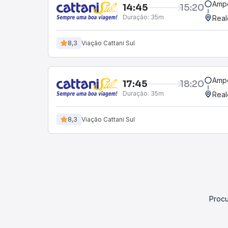
Amp
14:45
15:20
Duração:
35m
Real
8,3
Viação Cattani Sul
Amp
17:45
18:20
Duração:
35m
Real
8,3
Viação Cattani Sul
Procu