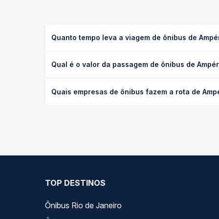
Quanto tempo leva a viagem de ônibus de Ampér
A viagem de ônibus de Ampére, PR para Realeza, PR
Qual é o valor da passagem de ônibus de Ampére
ou leito) e as condições de tráfego. Na Quero Pas
O preço da passagem de ônibus de Ampére, PR para 
Quais empresas de ônibus fazem a rota de Ampé
poltrona e a antecedência da compra. Na Quero Pa
As viações Princesa dos Campos, Cattani Sul opera
você compara todas as opções — empresas, horário
TOP DESTINOS
Ônibus Rio de Janeiro