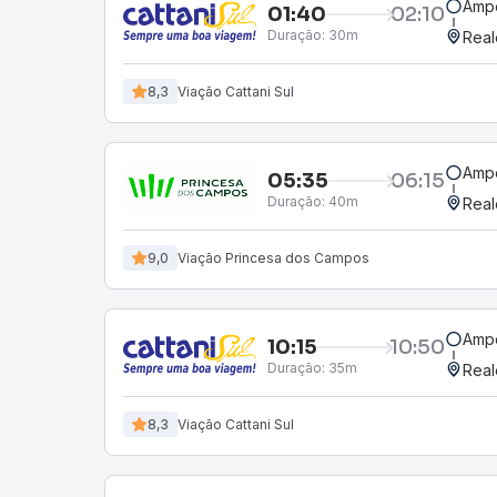
Amp
01:40
02:10
Duração:
30m
Real
8,3
Viação Cattani Sul
Amp
05:35
06:15
Duração:
40m
Real
9,0
Viação Princesa dos Campos
Amp
10:15
10:50
Duração:
35m
Real
8,3
Viação Cattani Sul