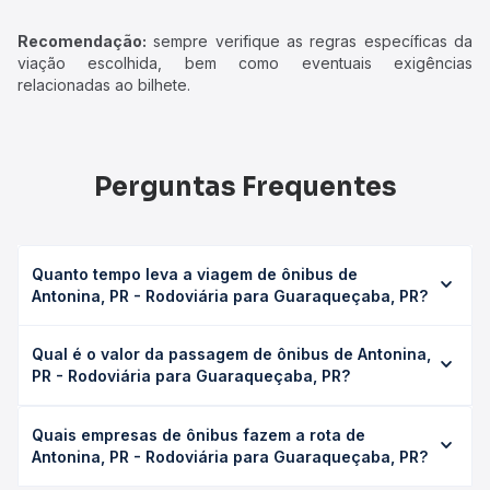
Recomendação:
sempre verifique as regras específicas da
viação escolhida, bem como eventuais exigências
relacionadas ao bilhete.
Perguntas Frequentes
Quanto tempo leva a viagem de ônibus de
Antonina, PR - Rodoviária para Guaraqueçaba, PR?
A viagem de ônibus de Antonina, PR - Rodoviária para
Qual é o valor da passagem de ônibus de Antonina,
Guaraqueçaba, PR leva em média 3h 10min, podendo
PR - Rodoviária para Guaraqueçaba, PR?
variar conforme a viação, o tipo de serviço (convencional,
executivo ou leito) e as condições de tráfego. Na Quero
O preço da passagem de ônibus de Antonina, PR -
Passagem você consulta os horários disponíveis e vê a
Quais empresas de ônibus fazem a rota de
Rodoviária para Guaraqueçaba, PR custa em média R$
duração exata de cada opção na data desejada.
Antonina, PR - Rodoviária para Guaraqueçaba, PR?
54,10 e varia conforme a data da viagem, a empresa, o
tipo de poltrona e a antecedência da compra. Na Quero