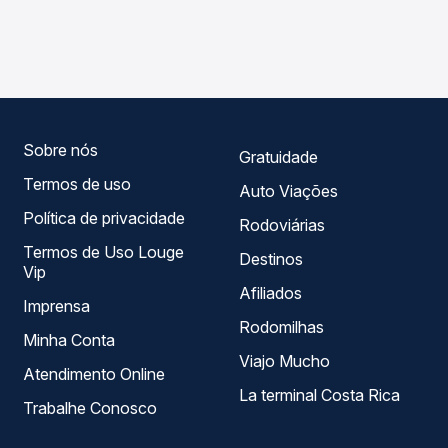
As viações Graciosa Transportes operam o trecho de
Passagem você compara os preços de todas as viações
Antonina, PR - Rodoviária para Guaraqueçaba, PR, com
em tempo real e garante a melhor oferta para o seu
horários variados ao longo do dia. Na Quero Passagem
roteiro.
você compara todas as opções — empresas, horários,
tipos de serviço e preços — em um só lugar e escolhe a
que melhor se encaixa na sua viagem.
Sobre nós
Gratuidade
Termos de uso
Auto Viações
Política de privacidade
Rodoviárias
Termos de Uso Louge
Destinos
Vip
Afiliados
Imprensa
Rodomilhas
Minha Conta
Viajo Mucho
Atendimento Online
La terminal Costa Rica
Trabalhe Conosco