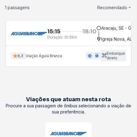
1 passagens
Recomendado
Aracaju, SE - Gov
15:15
18:10
Duração:
2h 55m
Igreja Nova, AL
Embarque
ac_unit
wc
8,3
Viação Águia Branca
direto
Viações que atuam nesta rota
Procure a sua passagem de ônibus selecionando a viação de
sua preferência.