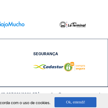
SEGURANÇA
NPJ: 18.087.991/0001-57 | saconibus@queropassagem.com.br
Ok, entendi!
oncorda com o uso de cookies.