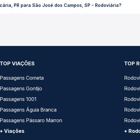
cária, PR para São José dos Campos, SP - Rodoviária?
a Quero Passagem você compara os preços de todas as viações em t
m o trecho de Araucária, PR para São José dos Campos, SP - Rodov
presas, horários, tipos de serviço e preços — em um só lugar e 
TOP VIAÇÕES
TOP R
Passagens Cometa
Rodovi
Passagens Gontijo
Rodovi
Passagens 1001
Rodoviá
Passagens Águia Branca
Rodoviá
Passagens Pássaro Marron
Rodovi
+ Viações
+ Rodo