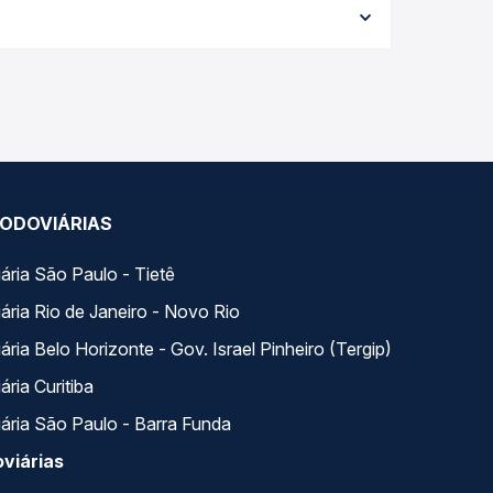
empo real e garante a melhor oferta para o seu
iária, com horários variados ao longo do dia. Na
escolhe a que melhor se encaixa na sua viagem.
ODOVIÁRIAS
ária São Paulo - Tietê
ária Rio de Janeiro - Novo Rio
ria Belo Horizonte - Gov. Israel Pinheiro (Tergip)
ria Curitiba
ária São Paulo - Barra Funda
viárias