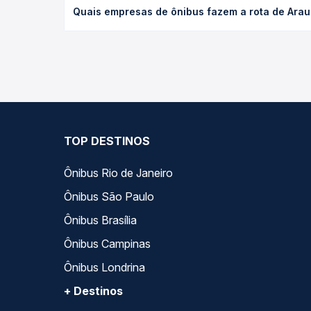
Quais empresas de ônibus fazem a rota de Arau
o tipo de poltrona e a antecedência da compra. N
roteiro.
As viações Expresso Nossa Senhora da Penha opera
Quero Passagem você compara todas as opções — em
TOP DESTINOS
Ônibus Rio de Janeiro
Ônibus São Paulo
Ônibus Brasília
Ônibus Campinas
Ônibus Londrina
+ Destinos