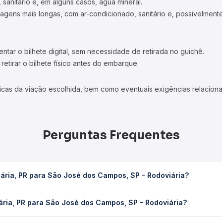
 sanitário e, em alguns casos, água mineral.
viagens mais longas, com ar-condicionado, sanitário e, possivelmente
tar o bilhete digital, sem necessidade de retirada no guichê.
etirar o bilhete físico antes do embarque.
icas da viação escolhida, bem como eventuais exigências relaciona
Perguntas Frequentes
ária, PR para São José dos Campos, SP - Rodoviária?
 dos Campos, SP - Rodoviária leva em média 13h 38min, podendo va
ária, PR para São José dos Campos, SP - Rodoviária?
 de tráfego. Na Quero Passagem você consulta os horários disponív
ara São José dos Campos, SP - Rodoviária custa em média R$ 496,