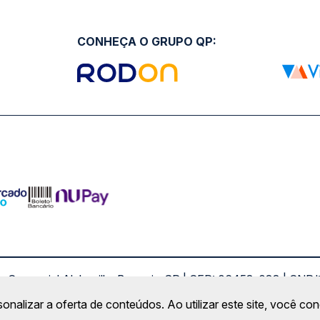
CONHEÇA O GRUPO QP:
ro Comercial Alphaville, Barueri - SP | CEP: 06453-038 | C
Copyright 2026 © QueroPassagem.com.br
sonalizar a oferta de conteúdos. Ao utilizar este site, você c