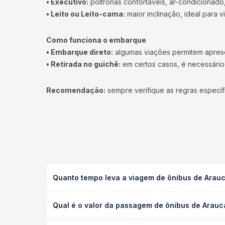
• Executivo:
poltronas confortáveis, ar-condicionado,
• Leito ou Leito-cama:
maior inclinação, ideal para 
Como funciona o embarque
• Embarque direto:
algumas viações permitem apresen
• Retirada no guichê:
em certos casos, é necessário r
Recomendação:
sempre verifique as regras específ
Quanto tempo leva a viagem de ônibus de Arauc
A viagem de ônibus de Araucária, PR para São José
Qual é o valor da passagem de ônibus de Arauc
(convencional, executivo ou leito) e as condições
desejada.
O preço da passagem de ônibus de Araucária, PR p