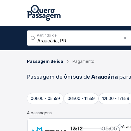
Partindo de
Passagem de ida
Pagamento
Passagem de ônibus de
Araucária
par
00h00 - 05h59
06h00 - 11h59
12h00 - 17h59
4 passagens
Arau
13:12
05:05