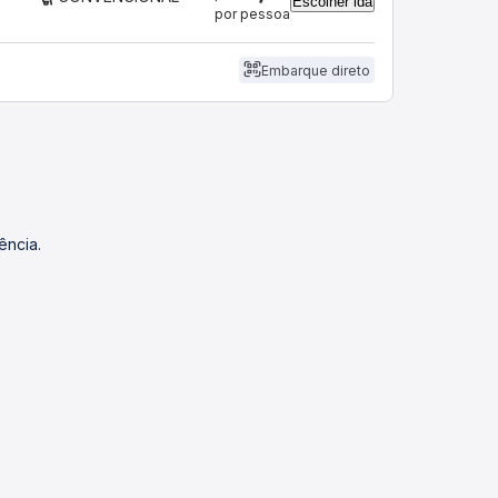
Escolher ida
por pessoa
Embarque direto
ência.