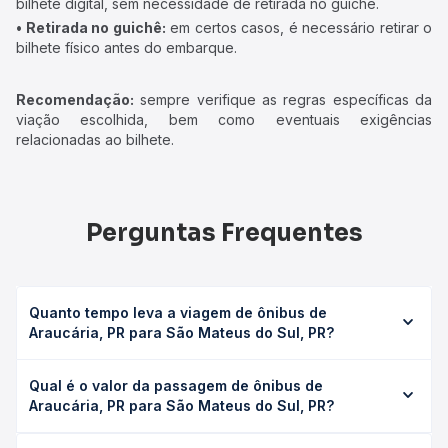
bilhete digital, sem necessidade de retirada no guichê.
• Retirada no guichê:
em certos casos, é necessário retirar o
bilhete físico antes do embarque.
Recomendação:
sempre verifique as regras específicas da
viação escolhida, bem como eventuais exigências
relacionadas ao bilhete.
Perguntas Frequentes
Quanto tempo leva a viagem de ônibus de
Araucária, PR para São Mateus do Sul, PR?
A viagem de ônibus de Araucária, PR para São Mateus do
Qual é o valor da passagem de ônibus de
Sul, PR leva em média 2h 30min, podendo variar conforme
Araucária, PR para São Mateus do Sul, PR?
a viação, o tipo de serviço (convencional, executivo ou
leito) e as condições de tráfego. Na Quero Passagem
O preço da passagem de ônibus de Araucária, PR para