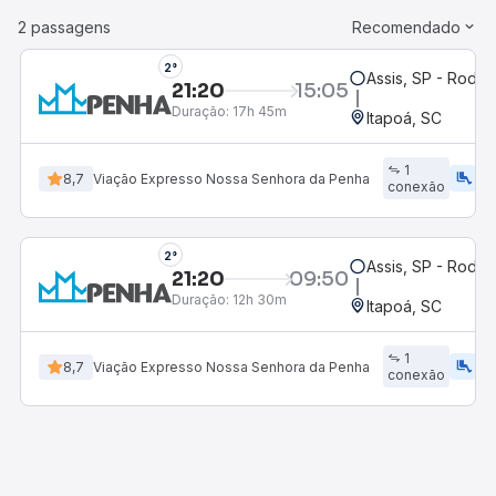
2 passagens
Recomendado
2°
Assis, SP - Rodov
21:20
15:05
Duração:
17h 45m
Itapoá, SC
1
airline_seat_legroom_extra
ac_uni
8,7
Viação Expresso Nossa Senhora da Penha
conexão
2°
Assis, SP - Rodov
21:20
09:50
Duração:
12h 30m
Itapoá, SC
1
airline_seat_legroom_extra
ac_uni
8,7
Viação Expresso Nossa Senhora da Penha
conexão