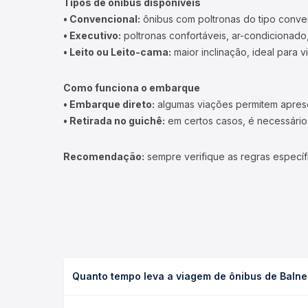
Tipos de ônibus disponíveis
• Convencional:
ônibus com poltronas do tipo conve
• Executivo:
poltronas confortáveis, ar-condicionado,
• Leito ou Leito-cama:
maior inclinação, ideal para 
Como funciona o embarque
• Embarque direto:
algumas viações permitem apresen
• Retirada no guichê:
em certos casos, é necessário r
Recomendação:
sempre verifique as regras específ
Quanto tempo leva a viagem de ônibus de Baln
A viagem de ônibus de Balneário Camboriú, SC - T