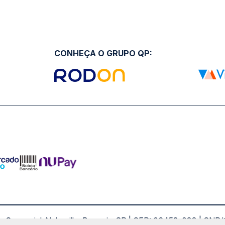
CONHEÇA O GRUPO QP:
ro Comercial Alphaville, Barueri - SP | CEP: 06453-038 | C