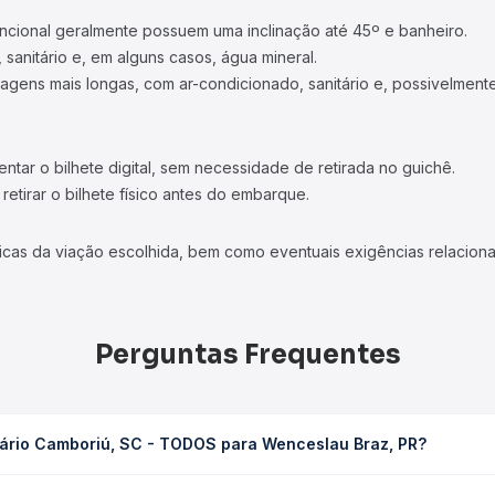
ncional geralmente possuem uma inclinação até 45º e banheiro.
 sanitário e, em alguns casos, água mineral.
viagens mais longas, com ar-condicionado, sanitário e, possivelmente
tar o bilhete digital, sem necessidade de retirada no guichê.
etirar o bilhete físico antes do embarque.
icas da viação escolhida, bem como eventuais exigências relaciona
Perguntas Frequentes
eário Camboriú, SC - TODOS para Wenceslau Braz, PR?
ODOS para Wenceslau Braz, PR leva em média 10h 25min, podendo va