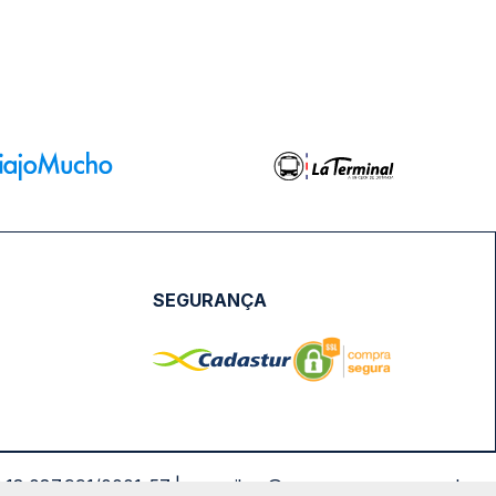
SEGURANÇA
NPJ: 18.087.991/0001-57 | saconibus@queropassagem.com.br