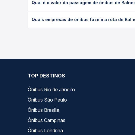
Qual é o valor da passagem de ônibus de Baln
(convencional, executivo ou leito) e as condições
desejada.
O preço da passagem de ônibus de Balneário Cambo
Quais empresas de ônibus fazem a rota de Bal
o tipo de poltrona e a antecedência da compra. N
roteiro.
As viações Princesa do Norte operam o trecho de 
Passagem você compara todas as opções — empresas
TOP DESTINOS
Ônibus Rio de Janeiro
Ônibus São Paulo
Ônibus Brasília
Ônibus Campinas
Ônibus Londrina