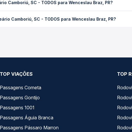
eário Camboriú, SC - TODOS para Wenceslau Braz, PR?
 de tráfego. Na Quero Passagem você consulta os horários disponív
riú, SC - TODOS para Wenceslau Braz, PR custa em média R$ 201,1
neário Camboriú, SC - TODOS para Wenceslau Braz, PR?
a Quero Passagem você compara os preços de todas as viações em t
Balneário Camboriú, SC - TODOS para Wenceslau Braz, PR, com horá
, horários, tipos de serviço e preços — em um só lugar e escolh
TOP VIAÇÕES
TOP R
Passagens Cometa
Rodovi
Passagens Gontijo
Rodovi
Passagens 1001
Rodoviá
Passagens Águia Branca
Rodoviá
Passagens Pássaro Marron
Rodovi