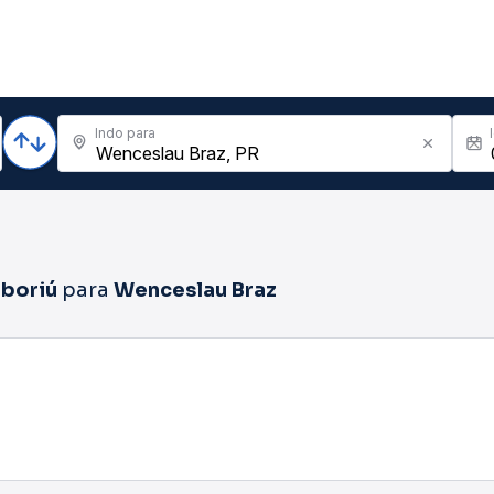
Indo para
boriú
para
Wenceslau Braz