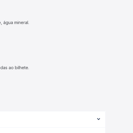
, água mineral.
das ao bilhete.
riar conforme a viação, o tipo de serviço