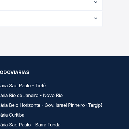
eis e vê a duração exata de cada opção na data
9 e varia conforme a data da viagem, a empresa,
empo real e garante a melhor oferta para o seu
rios variados ao longo do dia. Na Quero
e a que melhor se encaixa na sua viagem.
ODOVIÁRIAS
ária São Paulo - Tietê
ária Rio de Janeiro - Novo Rio
ria Belo Horizonte - Gov. Israel Pinheiro (Tergip)
ria Curitiba
ária São Paulo - Barra Funda