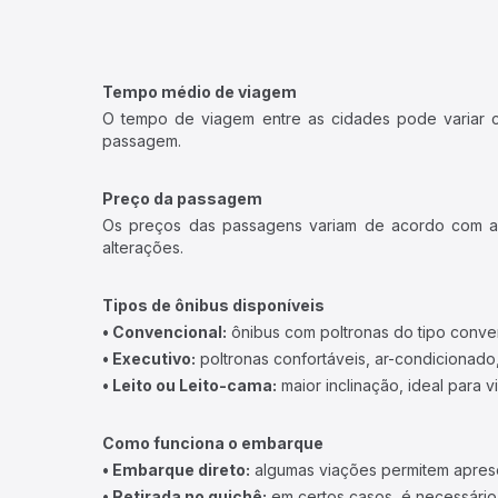
Tempo médio de viagem
O tempo de viagem entre as cidades pode variar con
passagem.
Preço da passagem
Os preços das passagens variam de acordo com a v
alterações.
Tipos de ônibus disponíveis
• Convencional:
ônibus com poltronas do tipo conve
• Executivo:
poltronas confortáveis, ar-condicionado,
• Leito ou Leito-cama:
maior inclinação, ideal para 
Como funciona o embarque
• Embarque direto:
algumas viações permitem apresen
• Retirada no guichê:
em certos casos, é necessário r