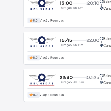
Baln
15:00
20:10
Duração:
5h 10m
Cano
8,0
Viação Reunidas
Baln
16:45
22:00
Duração:
5h 15m
Cano
8,0
Viação Reunidas
Baln
22:30
03:25
Duração:
4h 55m
Cano
8,0
Viação Reunidas