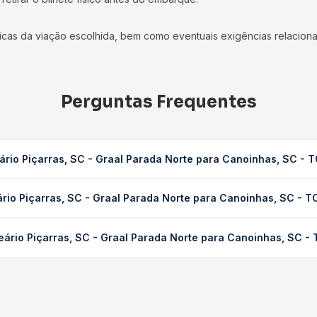
icas da viação escolhida, bem como eventuais exigências relaciona
Perguntas Frequentes
ário Piçarras, SC - Graal Parada Norte para Canoinhas, SC -
aal Parada Norte para Canoinhas, SC - TODOS leva em média 5h 7min
ário Piçarras, SC - Graal Parada Norte para Canoinhas, SC - 
ondições de tráfego. Na Quero Passagem você consulta os horários 
ras, SC - Graal Parada Norte para Canoinhas, SC - TODOS custa em
eário Piçarras, SC - Graal Parada Norte para Canoinhas, SC 
dência da compra. Na Quero Passagem você compara os preços de t
Piçarras, SC - Graal Parada Norte para Canoinhas, SC - TODOS, co
, horários, tipos de serviço e preços — em um só lugar e escolh