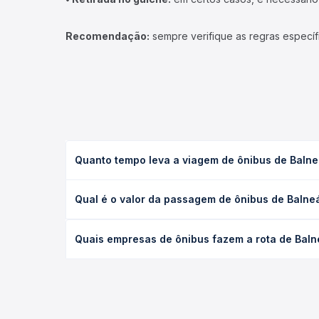
Recomendação:
sempre verifique as regras específ
Quanto tempo leva a viagem de ônibus de Balne
A viagem de ônibus de Balneário Piçarras, SC - Gr
Qual é o valor da passagem de ônibus de Balne
serviço (convencional, executivo ou leito) e as c
data desejada.
O preço da passagem de ônibus de Balneário Piçar
Quais empresas de ônibus fazem a rota de Baln
viagem, a empresa, o tipo de poltrona e a antece
oferta para o seu roteiro.
As viações Reunidas operam o trecho de Balneário 
Passagem você compara todas as opções — empresas