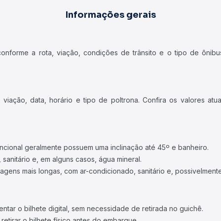
Informações gerais
forme a rota, viação, condições de trânsito e o tipo de ônibus
iação, data, horário e tipo de poltrona. Confira os valores at
ncional geralmente possuem uma inclinação até 45º e banheiro.
 sanitário e, em alguns casos, água mineral.
viagens mais longas, com ar-condicionado, sanitário e, possivelmente
tar o bilhete digital, sem necessidade de retirada no guichê.
etirar o bilhete físico antes do embarque.