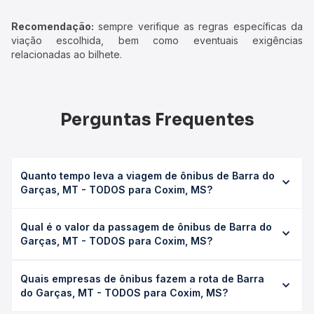
Recomendação:
sempre verifique as regras específicas da
viação escolhida, bem como eventuais exigências
relacionadas ao bilhete.
Perguntas Frequentes
Quanto tempo leva a viagem de ônibus de Barra do
Garças, MT - TODOS para Coxim, MS?
A viagem de ônibus de Barra do Garças, MT - TODOS
Qual é o valor da passagem de ônibus de Barra do
para Coxim, MS leva em média 10h 30min, podendo variar
Garças, MT - TODOS para Coxim, MS?
conforme a viação, o tipo de serviço (convencional,
executivo ou leito) e as condições de tráfego. Na Quero
O preço da passagem de ônibus de Barra do Garças, MT
Passagem você consulta os horários disponíveis e vê a
Quais empresas de ônibus fazem a rota de Barra
- TODOS para Coxim, MS custa em média R$ 312,66 e
duração exata de cada opção na data desejada.
do Garças, MT - TODOS para Coxim, MS?
varia conforme a data da viagem, a empresa, o tipo de
poltrona e a antecedência da compra. Na Quero