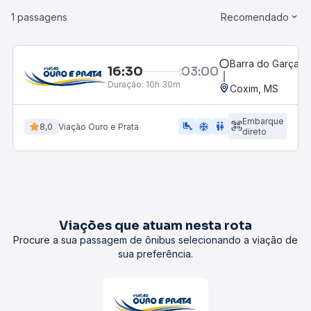
1 passagens
Recomendado
Barra do Garças,
16:30
03:00
Duração:
10h 30m
Coxim, MS
Embarque
airline_seat_legroom_extra
ac_unit
WC
8,0
Viação Ouro e Prata
direto
Viações que atuam nesta rota
Procure a sua passagem de ônibus selecionando a viação de
sua preferência.