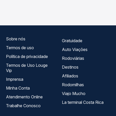
As viações Ouro e Prata operam o trecho de Barra do
Passagem você compara os preços de todas as viações
Garças, MT - TODOS para Coxim, MS, com horários
em tempo real e garante a melhor oferta para o seu
variados ao longo do dia. Na Quero Passagem você
roteiro.
compara todas as opções — empresas, horários, tipos de
serviço e preços — em um só lugar e escolhe a que
melhor se encaixa na sua viagem.
Sobre nós
Gratuidade
Termos de uso
Auto Viações
Política de privacidade
Rodoviárias
Termos de Uso Louge
Destinos
Vip
Afiliados
Imprensa
Rodomilhas
Minha Conta
Viajo Mucho
Atendimento Online
La terminal Costa Rica
Trabalhe Conosco