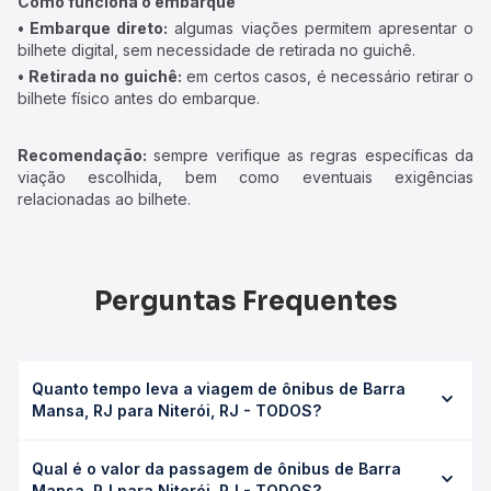
Como funciona o embarque
• Embarque direto:
algumas viações permitem apresentar o
bilhete digital, sem necessidade de retirada no guichê.
• Retirada no guichê:
em certos casos, é necessário retirar o
bilhete físico antes do embarque.
Recomendação:
sempre verifique as regras específicas da
viação escolhida, bem como eventuais exigências
relacionadas ao bilhete.
Perguntas Frequentes
Quanto tempo leva a viagem de ônibus de Barra
Mansa, RJ para Niterói, RJ - TODOS?
A viagem de ônibus de Barra Mansa, RJ para Niterói, RJ -
Qual é o valor da passagem de ônibus de Barra
TODOS leva em média 3h 28min, podendo variar
Mansa, RJ para Niterói, RJ - TODOS?