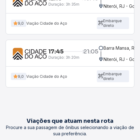
Duração:
3h 35m
Niterói, RJ - Gov.
Embarque
9,0
Viação Cidade do Aço
direto
Barra Mansa, RJ -
17:45
21:05
Duração:
3h 20m
Niterói, RJ - Gov.
Embarque
9,0
Viação Cidade do Aço
direto
Viações que atuam nesta rota
Procure a sua passagem de ônibus selecionando a viação de
sua preferência.