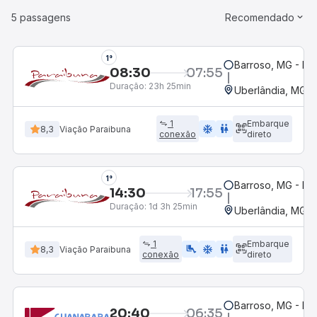
5 passagens
Recomendado
1°
Barroso, MG - Ro
08:30
07:55
Duração:
23h 25min
Uberlândia, MG -
1
Embarque
ac_unit
wc
8,3
Viação Paraibuna
conexão
direto
1°
Barroso, MG - Ro
14:30
17:55
Duração:
1d 3h 25min
Uberlândia, MG -
1
Embarque
airline_seat_legroom_extra
ac_unit
WC
8,3
Viação Paraibuna
conexão
direto
Barroso, MG - Ro
20:40
06:35