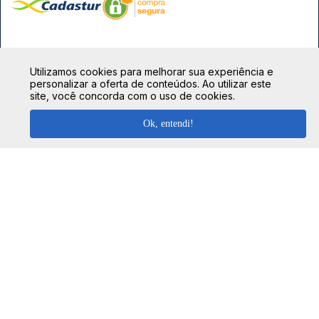
FORMAS DE PAGAMENTO
Utilizamos cookies para melhorar sua experiência e
personalizar a oferta de conteúdos. Ao utilizar este
site, você concorda com o uso de cookies.
Ok, entendi!
TOP DESTINOS
Ônibus Rio de Janeiro
TOP VIAÇÕES
Ônibus São Paulo
Passagens Cometa
Ônibus Brasília
TOP RODOVIÁRIAS
Passagens Gontijo
Ônibus Campinas
Rodoviária São Paulo - Tietê
Passagens 1001
Ônibus Londrina
Rodoviária Rio de Janeiro - Novo Rio
Passagens Águia Branca
+ Destinos
Rodoviária Belo Horizonte - Gov. Israel Pinheiro (Tergip)
Calçada das Margaridas, 163 - Sala 02 - Condomínio Centro