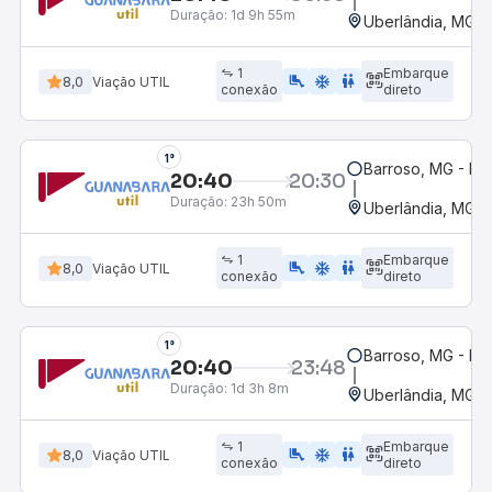
Duração:
1d 9h 55m
Uberlândia, MG -
1
Embarque
airline_seat_legroom_extra
ac_unit
WC
8,0
Viação UTIL
conexão
direto
1°
Barroso, MG - Ro
20:40
20:30
Duração:
23h 50m
Uberlândia, MG -
1
Embarque
airline_seat_legroom_extra
ac_unit
WC
8,0
Viação UTIL
conexão
direto
1°
Barroso, MG - Ro
20:40
23:48
Duração:
1d 3h 8m
Uberlândia, MG -
1
Embarque
airline_seat_legroom_extra
ac_unit
WC
8,0
Viação UTIL
conexão
direto