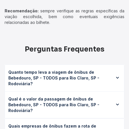
Recomendação:
sempre verifique as regras específicas da
viação escolhida, bem como eventuais exigências
relacionadas ao bilhete.
Perguntas Frequentes
Quanto tempo leva a viagem de ônibus de
Bebedouro, SP - TODOS para Rio Claro, SP -
Rodoviária?
A viagem de ônibus de Bebedouro, SP - TODOS para Rio
Qual é o valor da passagem de ônibus de
Claro, SP - Rodoviária leva em média 4h 10min, podendo
Bebedouro, SP - TODOS para Rio Claro, SP -
variar conforme a viação, o tipo de serviço (convencional,
Rodoviária?
executivo ou leito) e as condições de tráfego. Na Quero
Passagem você consulta os horários disponíveis e vê a
O preço da passagem de ônibus de Bebedouro, SP -
duração exata de cada opção na data desejada.
Quais empresas de ônibus fazem a rota de
TODOS para Rio Claro, SP - Rodoviária custa em média R$