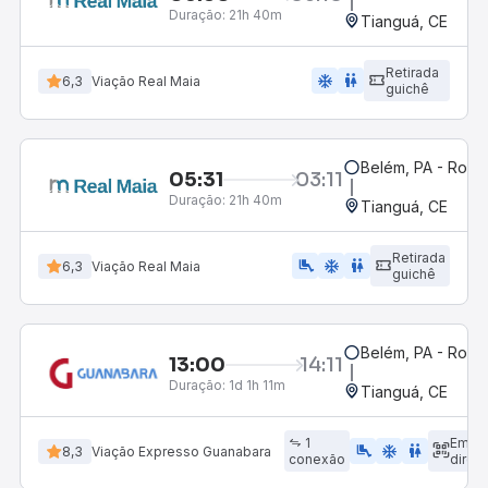
Duração:
21h 40m
Tianguá, CE
Retirada
ac_unit
wc
6,3
Viação Real Maia
guichê
Belém, PA - Rodov
05:31
03:11
Duração:
21h 40m
Tianguá, CE
Retirada
airline_seat_legroom_extra
ac_unit
wc
6,3
Viação Real Maia
guichê
Belém, PA - Rodov
13:00
14:11
Duração:
1d 1h 11m
Tianguá, CE
1
Emba
airline_seat_legroom_extra
ac_unit
WC
8,3
Viação Expresso Guanabara
conexão
direto