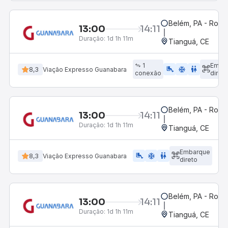
Belém, PA - Rodov
13:00
14:11
Duração:
1d 1h 11m
Tianguá, CE
1
Emba
airline_seat_legroom_extra
ac_unit
WC
8,3
Viação Expresso Guanabara
conexão
direto
Belém, PA - Rodov
13:00
14:11
Duração:
1d 1h 11m
Tianguá, CE
Embarque
airline_seat_legroom_extra
ac_unit
WC
8,3
Viação Expresso Guanabara
direto
Belém, PA - Rodov
13:00
14:11
Duração:
1d 1h 11m
Tianguá, CE