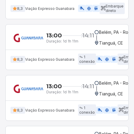
Embarque
airline_seat_legroom_extra
ac_unit
wc
8,3
Viação Expresso Guanabara
direto
Belém, PA - Rodov
13:00
14:11
Duração:
1d 1h 11m
Tianguá, CE
1
Emba
airline_seat_legroom_extra
ac_unit
wc
8,3
Viação Expresso Guanabara
conexão
direto
Belém, PA - Rodov
13:00
14:11
Duração:
1d 1h 11m
Tianguá, CE
1
Emba
airline_seat_legroom_extra
ac_unit
wc
8,3
Viação Expresso Guanabara
conexão
direto
Belém, PA - Rodov