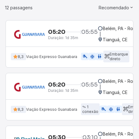
12 passagens
Recomendado
Belém, PA - Rodov
05:20
05:55
Duração:
1d 35m
Tianguá, CE
Embarque
airline_seat_legroom_extra
ac_unit
WC
8,3
Viação Expresso Guanabara
direto
Belém, PA - Rodov
05:20
05:55
Duração:
1d 35m
Tianguá, CE
1
Emba
airline_seat_legroom_extra
ac_unit
WC
8,3
Viação Expresso Guanabara
conexão
direto
Belém, PA - Rodov
05:30
03:10