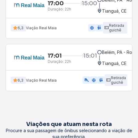
17:00
15:00
Duração:
22h
Tianguá, CE
Retirada
ac_unit
wc
6,3
Viação Real Maia
guichê
Belém, PA - Rodov
17:01
15:01
Duração:
22h
Tianguá, CE
Retirada
airline_seat_legroom_extra
ac_unit
wc
6,3
Viação Real Maia
guichê
Viações que atuam nesta rota
Procure a sua passagem de ônibus selecionando a viação de
sua preferência.