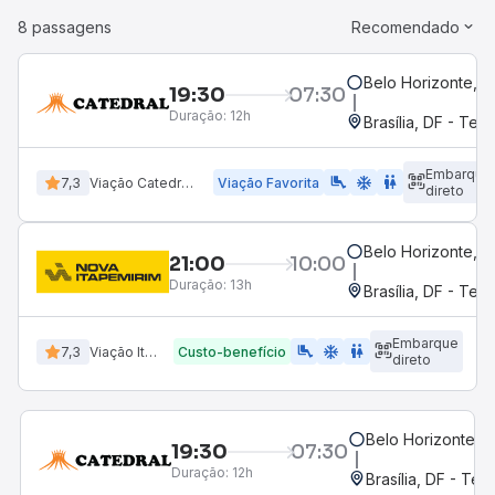
8 passagens
Recomendado
Belo Horizonte, MG
19:30
07:30
Duração:
12h
Brasília, DF - Term
Embarque
airline_seat_legroom_extra
ac_unit
wc
7,3
Viação Catedral Turismo
Viação Favorita
direto
Belo Horizonte, MG
21:00
10:00
Duração:
13h
Brasília, DF - Term
Embarque
airline_seat_legroom_extra
ac_unit
WC
7,3
Viação Itapemirim
Custo-benefício
direto
Belo Horizonte, M
19:30
07:30
Duração:
12h
Brasília, DF - Ter