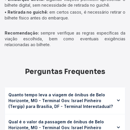
bilhete digital, sem necessidade de retirada no guichê.
• Retirada no guichê:
em certos casos, é necessário retirar o
bilhete físico antes do embarque.
Recomendação:
sempre verifique as regras específicas da
viação escolhida, bem como eventuais exigências
relacionadas ao bilhete.
Perguntas Frequentes
Quanto tempo leva a viagem de ônibus de Belo
Horizonte, MG - Terminal Gov. Israel Pinheiro
(Tergip) para Brasília, DF - Terminal Interestadual?
A viagem de ônibus de Belo Horizonte, MG - Terminal Gov.
Qual é o valor da passagem de ônibus de Belo
Israel Pinheiro (Tergip) para Brasília, DF - Terminal
Horizonte, MG - Terminal Gov. Israel Pinheiro
Interestadual leva em média 12h 5min, podendo variar