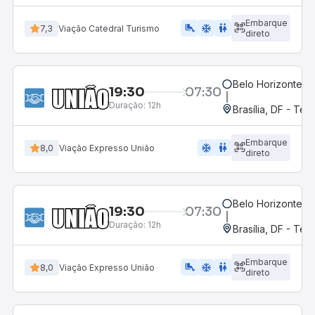
Embarque
airline_seat_legroom_extra
ac_unit
wc
7,3
Viação Catedral Turismo
direto
Belo Horizonte, M
19:30
07:30
Duração:
12h
Brasília, DF - Ter
Embarque
ac_unit
wc
8,0
Viação Expresso União
direto
Belo Horizonte, M
19:30
07:30
Duração:
12h
Brasília, DF - Ter
Embarque
airline_seat_legroom_extra
ac_unit
wc
8,0
Viação Expresso União
direto