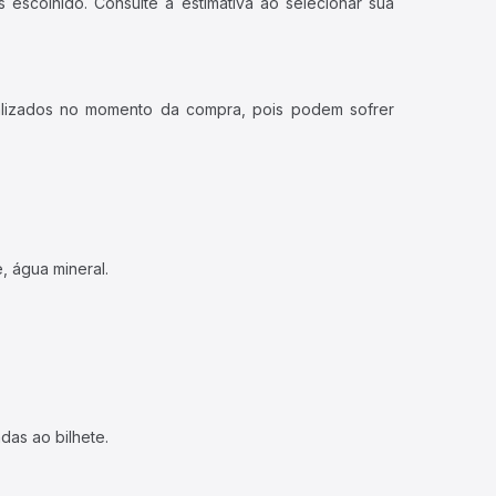
 escolhido. Consulte a estimativa ao selecionar sua
ualizados no momento da compra, pois podem sofrer
, água mineral.
das ao bilhete.