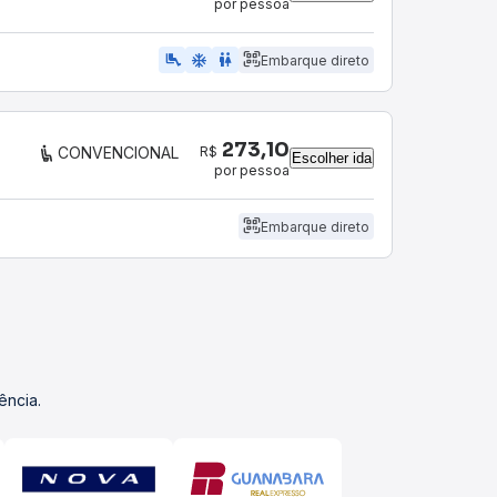
por pessoa
airline_seat_legroom_extra
ac_unit
WC
Embarque direto
273,10
R$
CONVENCIONAL
Escolher ida
por pessoa
Embarque direto
ência.