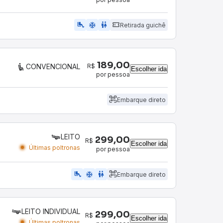
airline_seat_legroom_extra
ac_unit
wc
Retirada guichê
189,00
R$
CONVENCIONAL
Escolher ida
por pessoa
Embarque direto
LEITO
299,00
R$
Escolher ida
Últimas poltronas
por pessoa
airline_seat_legroom_extra
ac_unit
wc
Embarque direto
LEITO INDIVIDUAL
299,00
R$
Escolher ida
Últimas poltronas