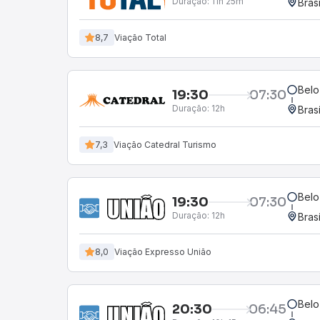
Duração:
11h 25m
Bras
8,7
Viação Total
Belo
19:30
07:30
Duração:
12h
Bras
7,3
Viação Catedral Turismo
Belo
19:30
07:30
Duração:
12h
Bras
8,0
Viação Expresso União
Belo
20:30
06:45