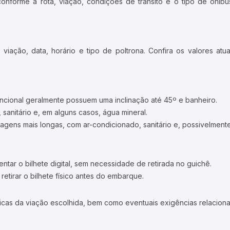
forme a rota, viação, condições de trânsito e o tipo de ônibus
iação, data, horário e tipo de poltrona. Confira os valores at
ncional geralmente possuem uma inclinação até 45º e banheiro.
 sanitário e, em alguns casos, água mineral.
viagens mais longas, com ar-condicionado, sanitário e, possivelmente
tar o bilhete digital, sem necessidade de retirada no guichê.
etirar o bilhete físico antes do embarque.
icas da viação escolhida, bem como eventuais exigências relaciona