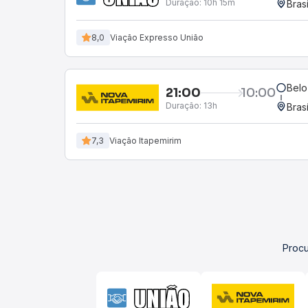
Duração:
10h 15m
Bras
8,0
Viação Expresso União
Belo
21:00
10:00
Duração:
13h
Bras
7,3
Viação Itapemirim
Procu