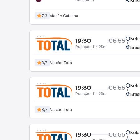
Bras
7,3
Viação Catarina
Belo
19:30
06:55
Duração:
11h 25m
Bras
8,7
Viação Total
Belo
19:30
06:55
Duração:
11h 25m
Bras
8,7
Viação Total
Belo
19:30
06:55