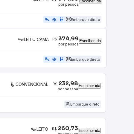
Escolher ida
por pessoa
airline_seat_legroom_extra
ac_unit
wc
Embarque direto
374,99
R$
LEITO CAMA
Escolher ida
por pessoa
airline_seat_legroom_extra
ac_unit
wc
Embarque direto
232,98
R$
CONVENCIONAL
Escolher ida
por pessoa
Embarque direto
260,73
R$
LEITO
Escolher ida
por pessoa