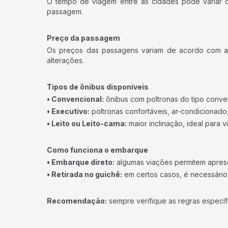
O tempo de viagem entre as cidades pode variar con
passagem.
Preço da passagem
Os preços das passagens variam de acordo com a v
alterações.
Tipos de ônibus disponíveis
• Convencional:
ônibus com poltronas do tipo conve
• Executivo:
poltronas confortáveis, ar-condicionado,
• Leito ou Leito-cama:
maior inclinação, ideal para 
Como funciona o embarque
• Embarque direto:
algumas viações permitem apresen
• Retirada no guichê:
em certos casos, é necessário r
Recomendação:
sempre verifique as regras específ