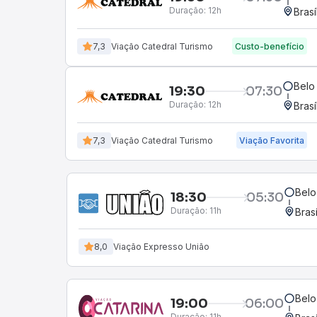
Duração:
12h
Brasí
7,3
Viação Catedral Turismo
Custo-benefício
Belo 
19:30
07:30
Duração:
12h
Brasí
7,3
Viação Catedral Turismo
Viação Favorita
Belo
18:30
05:30
Duração:
11h
Bras
8,0
Viação Expresso União
Belo
19:00
06:00
Duração:
11h