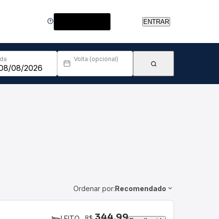
Central de Ajuda
ENTRAR
Ida
Volta (opcional)
Ordenar por:
Recomendado
344,99
R$
LEITO