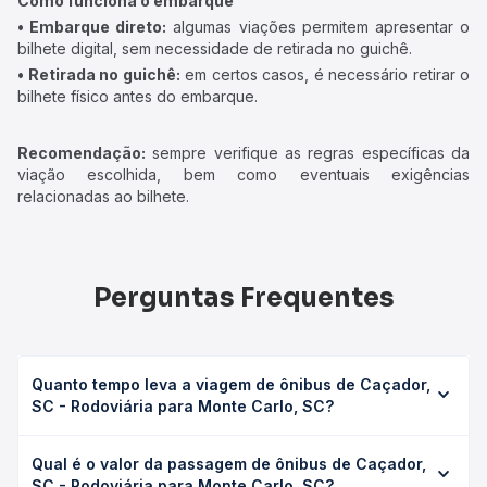
Como funciona o embarque
• Embarque direto:
algumas viações permitem apresentar o
bilhete digital, sem necessidade de retirada no guichê.
• Retirada no guichê:
em certos casos, é necessário retirar o
bilhete físico antes do embarque.
Recomendação:
sempre verifique as regras específicas da
viação escolhida, bem como eventuais exigências
relacionadas ao bilhete.
Perguntas Frequentes
Quanto tempo leva a viagem de ônibus de Caçador,
SC - Rodoviária para Monte Carlo, SC?
A viagem de ônibus de Caçador, SC - Rodoviária para
Qual é o valor da passagem de ônibus de Caçador,
Monte Carlo, SC leva em média 2h 5min, podendo variar
SC - Rodoviária para Monte Carlo, SC?