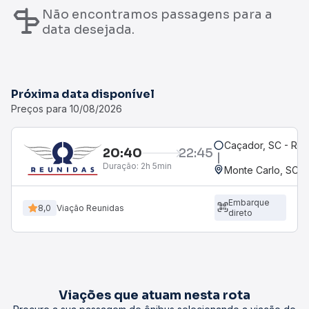
Não encontramos passagens para a
data desejada.
Próxima data disponível
Preços para 10/08/2026
Caçador, SC - Rod
20:40
22:45
Duração:
2h 5min
Monte Carlo, SC
Embarque
8,0
Viação Reunidas
direto
Viações que atuam nesta rota