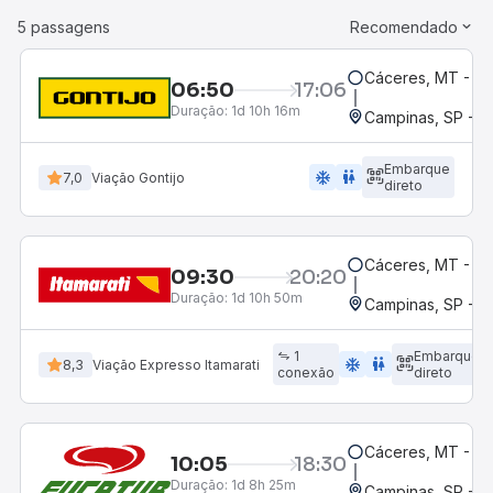
5 passagens
Recomendado
Cáceres, MT - Ce
06:50
17:06
Duração:
1d 10h 16m
Campinas, SP - 
Embarque
ac_unit
wc
7,0
Viação Gontijo
direto
Cáceres, MT - Ce
09:30
20:20
Duração:
1d 10h 50m
Campinas, SP - 
1
Embarque
ac_unit
wc
8,3
Viação Expresso Itamarati
conexão
direto
Cáceres, MT - Int
10:05
18:30
Duração:
1d 8h 25m
Campinas, SP - 