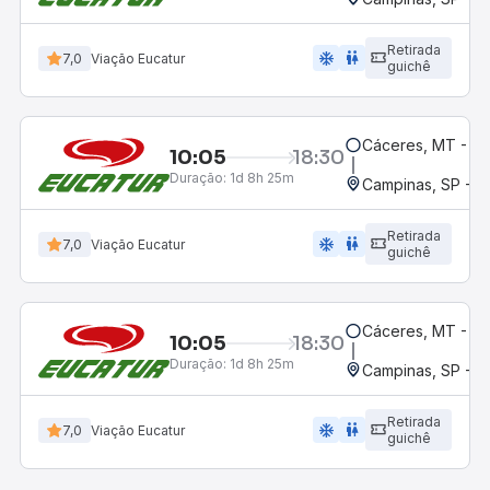
Retirada
ac_unit
wc
7,0
Viação Eucatur
guichê
Cáceres, MT - Int
10:05
18:30
Duração:
1d 8h 25m
Campinas, SP - 
Retirada
ac_unit
wc
7,0
Viação Eucatur
guichê
Cáceres, MT - Int
10:05
18:30
Duração:
1d 8h 25m
Campinas, SP - 
Retirada
ac_unit
wc
7,0
Viação Eucatur
guichê