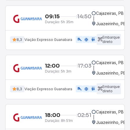
Cajazeiras, PB
09:15
14:50
Duração:
5h 35m
Juazeirinho, PB
Embarque
airline_seat_legroom_extra
ac_unit
WC
8,3
Viação Expresso Guanabara
direto
Cajazeiras, PB
12:00
17:03
Duração:
5h 3m
Juazeirinho, PB
Embarque
airline_seat_legroom_extra
ac_unit
WC
8,3
Viação Expresso Guanabara
direto
Cajazeiras, PB
18:00
02:51
Duração:
8h 51m
Juazeirinho, PB