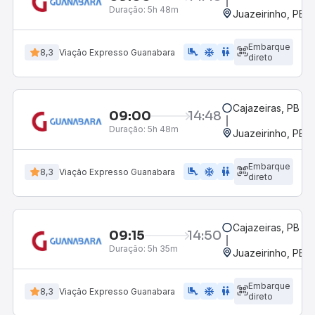
Duração:
5h 48m
Juazeirinho, PB
Embarque
airline_seat_legroom_extra
ac_unit
WC
8,3
Viação Expresso Guanabara
direto
Cajazeiras, PB
09:00
14:48
Duração:
5h 48m
Juazeirinho, PB
Embarque
airline_seat_legroom_extra
ac_unit
WC
8,3
Viação Expresso Guanabara
direto
Cajazeiras, PB
09:15
14:50
Duração:
5h 35m
Juazeirinho, PB
Embarque
airline_seat_legroom_extra
ac_unit
WC
8,3
Viação Expresso Guanabara
direto