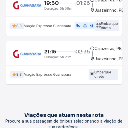
19:30
01:26
Duração:
5h 56m
Juazeirinho, PB
Embarque
airline_seat_legroom_extra
ac_unit
WC
8,3
Viação Expresso Guanabara
direto
Cajazeiras, PB
21:15
02:36
Duração:
5h 21m
Juazeirinho, PB
Embarque
8,3
Viação Expresso Guanabara
direto
Viações que atuam nesta rota
Procure a sua passagem de ônibus selecionando a viação de
sua preferência.