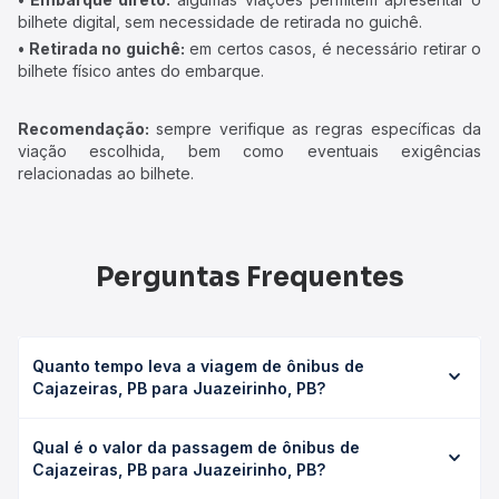
bilhete digital, sem necessidade de retirada no guichê.
• Retirada no guichê:
em certos casos, é necessário retirar o
bilhete físico antes do embarque.
Recomendação:
sempre verifique as regras específicas da
viação escolhida, bem como eventuais exigências
relacionadas ao bilhete.
Perguntas Frequentes
Quanto tempo leva a viagem de ônibus de
Cajazeiras, PB para Juazeirinho, PB?
A viagem de ônibus de Cajazeiras, PB para Juazeirinho,
Qual é o valor da passagem de ônibus de
PB leva em média 6h 15min, podendo variar conforme a
Cajazeiras, PB para Juazeirinho, PB?
viação, o tipo de serviço (convencional, executivo ou
leito) e as condições de tráfego. Na Quero Passagem