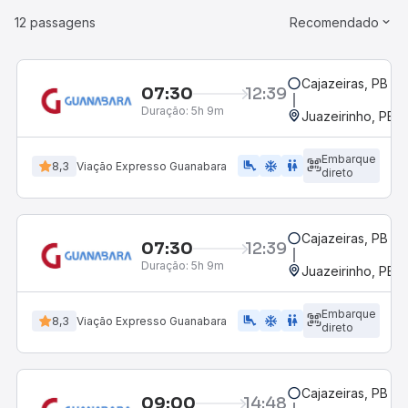
12 passagens
Recomendado
Cajazeiras, PB
07:30
12:39
Duração:
5h 9m
Juazeirinho, PB
Embarque
airline_seat_legroom_extra
ac_unit
wc
8,3
Viação Expresso Guanabara
direto
Cajazeiras, PB
07:30
12:39
Duração:
5h 9m
Juazeirinho, PB
Embarque
airline_seat_legroom_extra
ac_unit
wc
8,3
Viação Expresso Guanabara
direto
Cajazeiras, PB
09:00
14:48